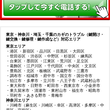
東京・神奈川・埼玉・千葉のカギのトラブル（鍵開け・
鍵交換・鍵修理・鍵作成など）対応エリア
東京エリア
・港区
・新宿区
・品川区
・目黒区
・大田区
・世田谷区
・渋谷区
・中野区
・杉並区
・練馬区
・台東区
・墨田区
・江東区
・荒川区
・足立区
・葛飾区
・江戸川区
・千代田区
・中央区
・文京区
・豊島区
・北区
・板橋区
・武蔵野市
・三鷹市
・調布市
・稲城市
・府中市
・国立市
・国分寺市
・狛江市
・多摩市
・立川市
・八王子市
・武蔵村山市
・東大和市
・日野市
・町田市
・西東京市
・小金井市
・東久留米市
・清瀬市
・東村山市
・福生市
・昭島市
・羽村市
・あきる野市
・青梅市
神奈川エリア
・川崎市（麻生区・川崎区・幸区・高津区・多摩区・中