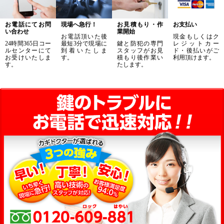
お電話にてお問
現場へ急行！
お見積もり・作
お支払い
い合わせ
業開始
お電話頂いた後
現金もしくはク
24時間365日コー
最短3分で現場に
鍵と防犯の専門
レジットカー
ルセンターにて
到着いたしま
スタッフがお見
ド・後払いがご
お受けいたしま
す。
積もり後作業い
利用頂けます。
す。
たします。