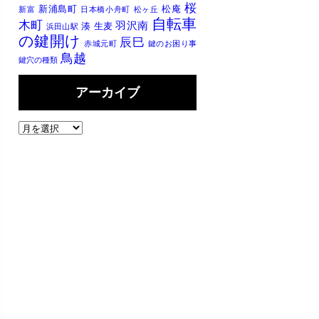
桜
新浦島町
松庵
新富
日本橋小舟町
松ヶ丘
自転車
木町
羽沢南
湊
生麦
浜田山駅
の鍵開け
辰巳
赤城元町
鍵のお困り事
鳥越
鍵穴の種類
アーカイブ
ア
ー
カ
イ
ブ