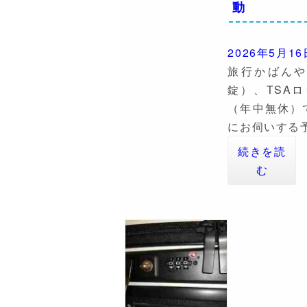
動
2026年5月16
旅行かばん
錠）、TSA
（年中無休）
にお伺いする
続きを読
む