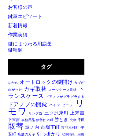
お客様の声
鍵屋エピソード
新着情報
作業実績
鍵にまつわる用語集
鍵種類
タグ
オートロックの鍵開け
なかの
カギが
ト
カギ取替
曲がった
スーツケース開錠
ランスケース
ドアノブがグラグラする
リ
ドアノブの開錠
ハイツ
ビーノ
モワ
三ツ沢東町
上末吉
リング錠
勝どき
下末吉
事務用品
伊勢佐木町
北幸
千田
取替
堀ノ内
市場下町
平
市谷本村町
引っ掛かり
安町
店舗のカギ
弘明寺町
扇町