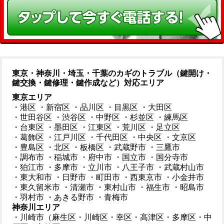
東京・神奈川・埼玉・千葉のカギのトラブル（鍵開け・
鍵交換・鍵修理・鍵作成など）対応エリア
東京エリア
・港区
・新宿区
・品川区
・目黒区
・大田区
・世田谷区
・渋谷区
・中野区
・杉並区
・練馬区
・台東区
・墨田区
・江東区
・荒川区
・足立区
・葛飾区
・江戸川区
・千代田区
・中央区
・文京区
・豊島区
・北区
・板橋区
・武蔵野市
・三鷹市
・調布市
・稲城市
・府中市
・国立市
・国分寺市
・狛江市
・多摩市
・立川市
・八王子市
・武蔵村山市
・東大和市
・日野市
・町田市
・西東京市
・小金井市
・東久留米市
・清瀬市
・東村山市
・福生市
・昭島市
・羽村市
・あきる野市
・青梅市
神奈川エリア
・川崎市（麻生区・川崎区・幸区・高津区・多摩区・中