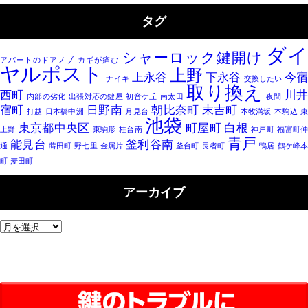
タグ
ダイ
シャーロック鍵開け
アパートのドアノブ
カギが痛む
ヤルポスト
上野
上永谷
下永谷
今
ナイキ
交換したい
取り換え
西町
川
内部の劣化
出張対応の鍵屋
初音ケ丘
南太田
夜間
宿町
日野南
朝比奈町
末吉町
打越
日本橋中洲
月見台
本牧満坂
本駒込
池袋
東京都中央区
町屋町
白根
上野
東駒形
桂台南
神戸町
福富町
青戸
能見台
釜利谷南
通
蒔田町
野七里
金属片
釜台町
長者町
鴨居
鶴ケ峰本
町
麦田町
アーカイブ
ア
ー
カ
イ
ブ