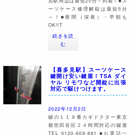
吉駅周辺は最短20分～到着！■ス
ーツケース修理解錠は最短5分
～！■夜間（深夜）・早朝も
OK!!T
続きを読
む
【喜多見駅】スーツケース
鍵開け安い鍵屋！TSA ダイ
ヤル リモワなど開錠に出張
対応で駆けつけます。
2022年12月2日
鍵の１１９番カギドクター東京
都世田谷区２４時間対応の鍵屋
TEL 0120-609-881 ■お電話一