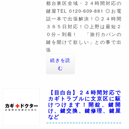
都台東区全域・２４時間対応の
鍵屋TEL 0120-609-881 ◎お電
話一本で出張解決！◎２４時間
３６５日対応！◎上野は最短２
０分～到着！ 「旅行カバンの
鍵を開けて欲しい」との事で出
張
続きを読
む
【目白台】２４時間対応で
カギトラブルに文京区に駆
けつけます！開錠、鍵開
け、鍵交換、鍵修理、鍵屋
など