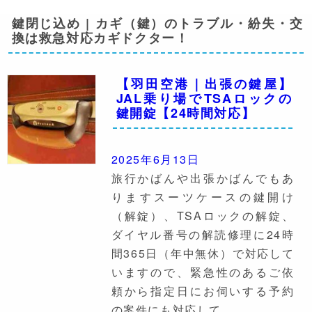
鍵閉じ込め | カギ（鍵）のトラブル・紛失・交
換は救急対応カギドクター！
【羽田空港｜出張の鍵屋】
JAL乗り場でTSAロックの
鍵開錠【24時間対応】
2025年6月13日
旅行かばんや出張かばんでもあ
りますスーツケースの鍵開け
（解錠）、TSAロックの解錠、
ダイヤル番号の解読修理に24時
間365日（年中無休）で対応して
いますので、緊急性のあるご依
頼から指定日にお伺いする予約
の案件にも対応して