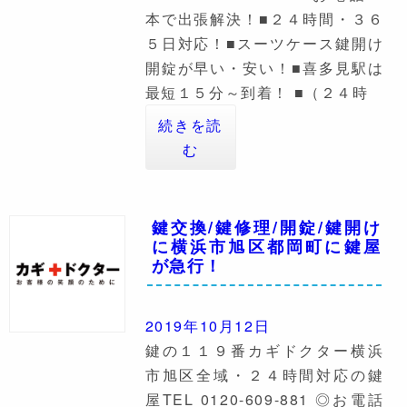
本で出張解決！■２４時間・３６
５日対応！■スーツケース鍵開け
開錠が早い・安い！■喜多見駅は
最短１５分～到着！ ■（２４時
続きを読
む
鍵交換/鍵修理/開錠/鍵開け
に横浜市旭区都岡町に鍵屋
が急行！
2019年10月12日
鍵の１１９番カギドクター横浜
市旭区全域・２４時間対応の鍵
屋TEL 0120-609-881 ◎お電話