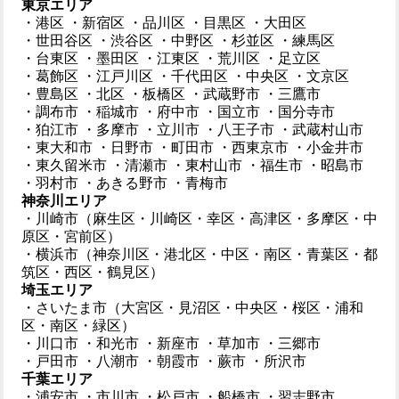
東京エリア
・港区
・新宿区
・品川区
・目黒区
・大田区
・世田谷区
・渋谷区
・中野区
・杉並区
・練馬区
・台東区
・墨田区
・江東区
・荒川区
・足立区
・葛飾区
・江戸川区
・千代田区
・中央区
・文京区
・豊島区
・北区
・板橋区
・武蔵野市
・三鷹市
・調布市
・稲城市
・府中市
・国立市
・国分寺市
・狛江市
・多摩市
・立川市
・八王子市
・武蔵村山市
・東大和市
・日野市
・町田市
・西東京市
・小金井市
・東久留米市
・清瀬市
・東村山市
・福生市
・昭島市
・羽村市
・あきる野市
・青梅市
神奈川エリア
・川崎市（麻生区・川崎区・幸区・高津区・多摩区・中
原区・宮前区）
・横浜市（神奈川区・港北区・中区・南区・青葉区・都
筑区・西区・鶴見区）
埼玉エリア
・さいたま市（大宮区・見沼区・中央区・桜区・浦和
区・南区・緑区）
・川口市
・和光市
・新座市
・草加市
・三郷市
・戸田市
・八潮市
・朝霞市
・蕨市
・所沢市
千葉エリア
・浦安市
・市川市
・松戸市
・船橋市
・習志野市