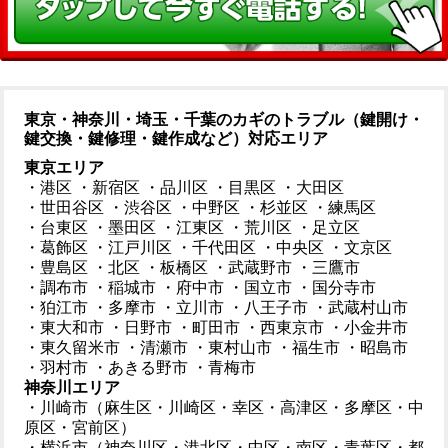
東京・神奈川・埼玉・千葉のカギのトラブル（鍵開け・
鍵交換・鍵修理・鍵作成など）対応エリア
東京エリア
・港区
・新宿区
・品川区
・目黒区
・大田区
・世田谷区
・渋谷区
・中野区
・杉並区
・練馬区
・台東区
・墨田区
・江東区
・荒川区
・足立区
・葛飾区
・江戸川区
・千代田区
・中央区
・文京区
・豊島区
・北区
・板橋区
・武蔵野市
・三鷹市
・調布市
・稲城市
・府中市
・国立市
・国分寺市
・狛江市
・多摩市
・立川市
・八王子市
・武蔵村山市
・東大和市
・日野市
・町田市
・西東京市
・小金井市
・東久留米市
・清瀬市
・東村山市
・福生市
・昭島市
・羽村市
・あきる野市
・青梅市
神奈川エリア
・川崎市（麻生区・川崎区・幸区・高津区・多摩区・中
原区・宮前区）
・横浜市（神奈川区・港北区・中区・南区・青葉区・都