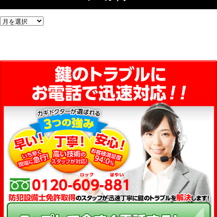
ア
ー
カ
イ
ブ