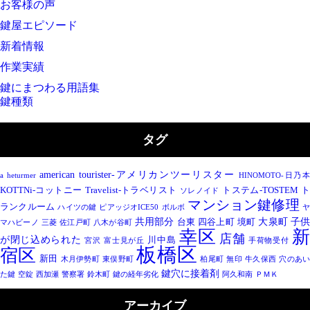
お客様の声
鍵屋エピソード
新着情報
作業実績
鍵にまつわる用語集
鍵種類
タグ
american tourister-アメリカンツーリスター
a heturmer
HINOMOTO-日乃
KOTTNi-コットニー
Travelist-トラベリスト
トステム-TOSTEM
ソレノイド
マンション鍵修理
ランクルーム
ハイツの鍵
ピアッジオICE50
ボルボ
ヤ
共用部分
大泉町
子
台東
四谷上町
境町
マハビーノ
三菱
佐江戸町
八木が谷町
幸区
店舗
が閉じ込められた
川中島
宮沢
富士見が丘
手荷物受付
板橋区
宿区
新田
木月伊勢町
東俣野町
柏尾町
無印
牛久保西
穴のあい
鍵穴に接着剤
た鍵
空錠
西加瀬
警察署
鈴木町
鍵の経年劣化
阿久和南
ＰＭＫ
アーカイブ