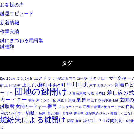
お客様の声
鍵屋エピソード
新着情報
作業実績
鍵にまつわる用語集
鍵種類
タグ
エアドゥ
ドアクローザー交換
Royal Safe
つつじヶ丘
カギの組み立て
ゴール
一
中川中央
到着ロ
上丸子八幡町
中央本町
家
上下二か所
六木
出張カバン
団地の鍵開け
差し込み
ー
千早
大森海岸駅
大船
大谷口
カードキー
栗原
玄関
明海
東つつじヶ丘
東坂下
染地
桜上水
横浜市港南区
鍵取替
番号
玄関カードキー
自
第２ターミナル
羽田空港国内線ターミナル
車のワイヤー切断
行徳駅
西五軒町
西加平
豊玉中
鍵が閉めづらい
鍵挿しっぱなし
鍵紛失による鍵開け
２４時間対応
関原
鬼高
鵠沼石上
３桁
号