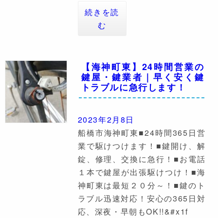
続きを読
む
【海神町東】24時間営業の
鍵屋・鍵業者｜早く安く鍵
トラブルに急行します！
2023年2月8日
船橋市海神町東■24時間365日営
業で駆けつけます！■鍵開け、解
錠、修理、交換に急行！■お電話
１本で鍵屋が出張駆けつけ！■海
神町東は最短２０分～！■鍵のト
ラブル迅速対応！安心の365日対
応、深夜・早朝もOK!!&#x1f