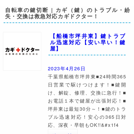
自転車の鍵切断 | カギ（鍵）のトラブル・紛
失・交換は救急対応カギドクター！
【船橋市坪井東】鍵トラブ
ル迅速対応【安い早い！鍵
屋】
2023年4月26日
千葉県船橋市坪井東■24時間365
日営業で駆けつけます！■鍵開
け、解錠、修理、交換に急行！■
お電話１本で鍵屋が出張対応！■
坪井東は最短30分～！■鍵のトラ
ブル迅速対応！安心の365日対
応、深夜・早朝もOK!!&#x1f4