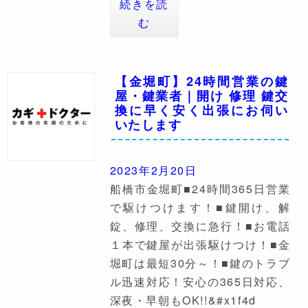
続きを読
む
【金堀町】24時間営業の鍵
屋・鍵業者｜開け 修理 鍵交
換に早く安く出張にお伺い
いたします
2023年2月20日
船橋市金堀町■24時間365日営業
で駆けつけます！■鍵開け、解
錠、修理、交換に急行！■お電話
１本で鍵屋が出張駆けつけ！■金
堀町は最短30分～！■鍵のトラブ
ル迅速対応！安心の365日対応、
深夜・早朝もOK!!&#x1f4d