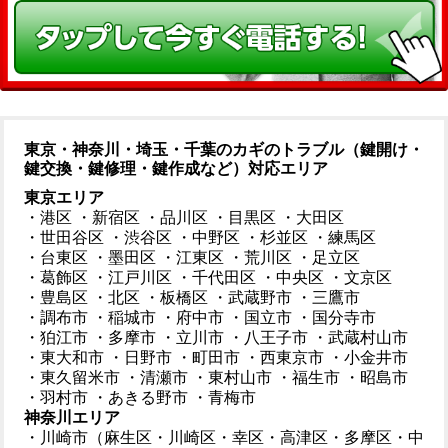
東京・神奈川・埼玉・千葉のカギのトラブル（鍵開け・
鍵交換・鍵修理・鍵作成など）対応エリア
東京エリア
・港区
・新宿区
・品川区
・目黒区
・大田区
・世田谷区
・渋谷区
・中野区
・杉並区
・練馬区
・台東区
・墨田区
・江東区
・荒川区
・足立区
・葛飾区
・江戸川区
・千代田区
・中央区
・文京区
・豊島区
・北区
・板橋区
・武蔵野市
・三鷹市
・調布市
・稲城市
・府中市
・国立市
・国分寺市
・狛江市
・多摩市
・立川市
・八王子市
・武蔵村山市
・東大和市
・日野市
・町田市
・西東京市
・小金井市
・東久留米市
・清瀬市
・東村山市
・福生市
・昭島市
・羽村市
・あきる野市
・青梅市
神奈川エリア
・川崎市（麻生区・川崎区・幸区・高津区・多摩区・中