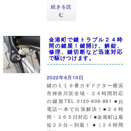
続きを読
む
金港町で鍵トラブル２４時
間の鍵屋！鍵開け、解錠、
修理、鍵切断など迅速対応
で駆けつけます。
2022年6月10日
鍵の１１９番カギドクター横浜
市神奈川区全域・２４時間対応
の鍵屋TEL 0120-609-881 ■お
電話一本で出張解決！■２４時
間・３６５日対応！■金港町は最
短２０分～到着！ ■（２４時間