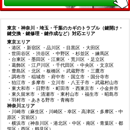
東京・神奈川・埼玉・千葉のカギのトラブル（鍵開け・
鍵交換・鍵修理・鍵作成など）対応エリア
東京エリア
・港区
・新宿区
・品川区
・目黒区
・大田区
・世田谷区
・渋谷区
・中野区
・杉並区
・練馬区
・台東区
・墨田区
・江東区
・荒川区
・足立区
・葛飾区
・江戸川区
・千代田区
・中央区
・文京区
・豊島区
・北区
・板橋区
・武蔵野市
・三鷹市
・調布市
・稲城市
・府中市
・国立市
・国分寺市
・狛江市
・多摩市
・立川市
・八王子市
・武蔵村山市
・東大和市
・日野市
・町田市
・西東京市
・小金井市
・東久留米市
・清瀬市
・東村山市
・福生市
・昭島市
・羽村市
・あきる野市
・青梅市
神奈川エリア
・川崎市（麻生区・川崎区・幸区・高津区・多摩区・中
原区・宮前区）
・横浜市（神奈川区・港北区・中区・南区・青葉区・都
筑区・西区・鶴見区）