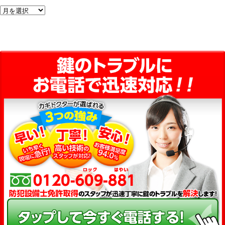
ア
ー
カ
イ
ブ