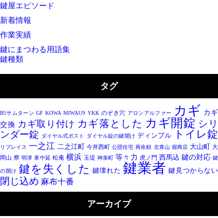
鍵屋エピソード
新着情報
作業実績
鍵にまつわる用語集
鍵種類
タグ
カギ
カ
のぞき穴
B5サムターン
GF
KOWA
MIWAU9
YKK
アロンアルファー
カギ開錠
カギ落とした
シ
カギ取り付け
交換
トイレ
ンダー錠
ディンプル
ダイヤル式ポスト
ダイヤル錠の鍵開け
一之江
二之江町
大山町
今井西町
リプレイス
公団住宅
再依頼
北青山
堀商店
横浜
鍵の対応
等々力
西馬込
岡山
寮
松庵
玉堤
虎ノ門
明津
東中延
神泉町
鍵業者
鍵を失くした
鍵壊れた
鍵見つからな
の開け
閉じ込め
麻布十番
アーカイブ