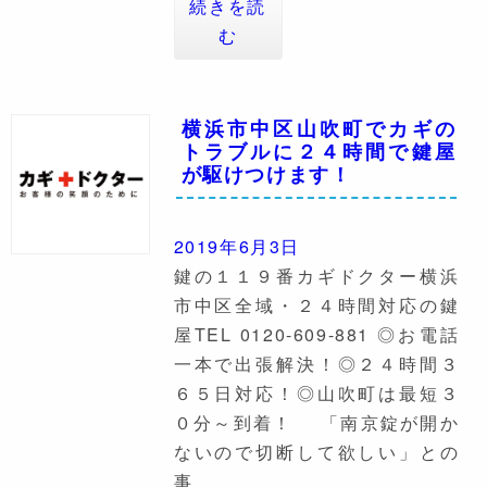
続きを読
む
横浜市中区山吹町でカギの
トラブルに２４時間で鍵屋
が駆けつけます！
2019年6月3日
鍵の１１９番カギドクター横浜
市中区全域・２４時間対応の鍵
屋TEL 0120-609-881 ◎お電話
一本で出張解決！◎２４時間３
６５日対応！◎山吹町は最短３
０分～到着！ 「南京錠が開か
ないので切断して欲しい」との
事