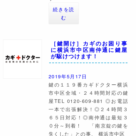
続きを読
む
［鍵開け］カギのお困り事
に横浜市中区南仲通に鍵屋
が駆けつけます！
2019年5月17日
鍵の１１９番カギドクター横浜
市中区全域・２４時間対応の鍵
屋TEL 0120-609-881 ◎お電話
一本で出張解決！◎２４時間３
６５日対応！◎南仲通は最短３
０分～到着！ 「南京錠の鍵を
失くした」との事、 横浜市中区