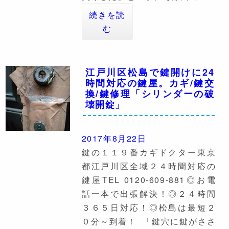
続きを読
む
江戸川区松島で鍵開けに24
時間対応の鍵屋。カギ/鍵交
換/鍵修理「シリンダーの破
壊開錠」
2017年8月22日
鍵の１１９番カギドクター東京
都江戸川区全域２４時間対応の
鍵屋TEL 0120-609-881◎お電
話一本で出張解決！◎２４時間
３６５日対応！◎松島は最短２
０分～到着！ 「鍵穴に鍵がささ