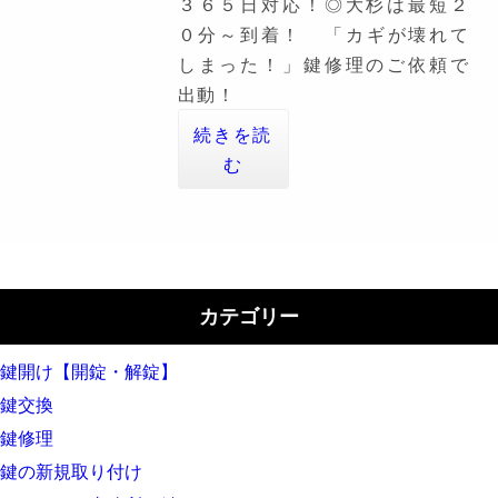
３６５日対応！◎大杉は最短２
０分～到着！ 「カギが壊れて
しまった！」鍵修理のご依頼で
出動！
続きを読
む
カテゴリー
鍵開け【開錠・解錠】
鍵交換
鍵修理
鍵の新規取り付け