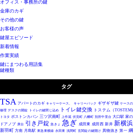
オフィス・事務所の鍵
金庫のカギ
その他の鍵
お客様の声
鍵屋エピソード
新着情報
作業実績
鍵にまつわる用語集
鍵種類
タグ
TSA
ギザギザ鍵
アパートのカギ
キャリーケース、
キャリーバック
ケース
トイレ鍵交換
トステム（TOSTEM)
修理
デスクの開錠
トイレの鍵閉じ込め
三ツ沢南町
ボストンカバン
大口駅
家
トヨタ
上作延
伏見町
八幡町
別所中里台
急ぎ
引き戸錠
新横
ドアノブ
成田東
成田西
新井
庚台
急きょ
新羽町
方南
月島駅
異物抜き
第一
東急東横線
永田東
浅間町
玄関錠の鍵開け