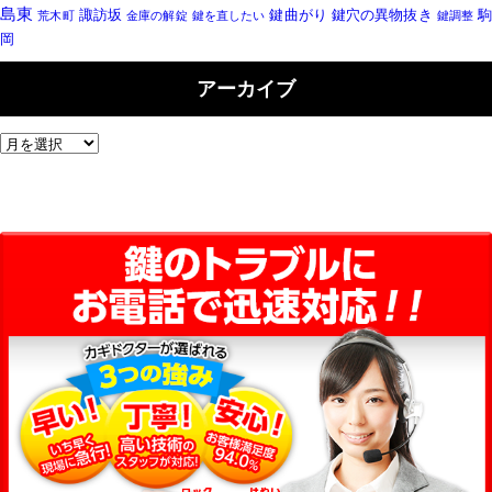
島東
諏訪坂
鍵曲がり
鍵穴の異物抜き
荒木町
金庫の解錠
鍵を直したい
鍵調整
岡
アーカイブ
ア
ー
カ
イ
ブ