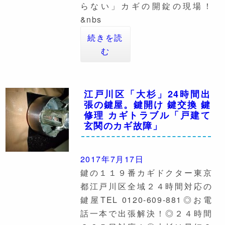
らない」カギの開錠の現場！
&nbs
続きを読
む
江戸川区「大杉」24時間出
張の鍵屋。鍵開け 鍵交換 鍵
修理 カギトラブル「戸建て
玄関のカギ故障」
2017年7月17日
鍵の１１９番カギドクター東京
都江戸川区全域２４時間対応の
鍵屋TEL 0120-609-881◎お電
話一本で出張解決！◎２４時間