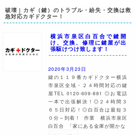
破壊 | カギ（鍵）のトラブル・紛失・交換は救
急対応カギドクター！
横浜市泉区白百合で鍵開
け、交換、修理に鍵屋が出
張駆けつけ致します！
2020年3月23日
鍵の１１９番カギドクター横浜
市泉区全域・２４時間対応の鍵
屋TEL 0120-609-881 ◎お電話
一本で出張解決！◎２４時間３
６５日対応！◎白百合は最短３
０分～到着！ 作業 横浜市泉区
白百合 「家にある金庫が開かな