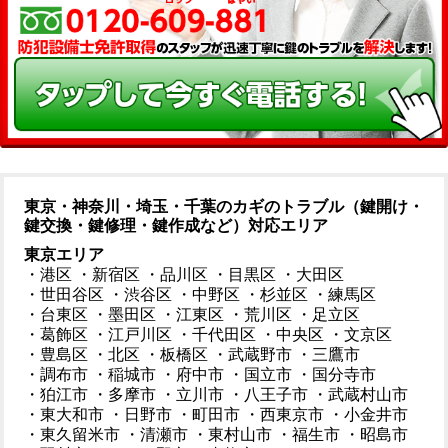
東京・神奈川・埼玉・千葉のカギのトラブル（鍵開け・
鍵交換・鍵修理・鍵作成など）対応エリア
東京エリア
・港区
・新宿区
・品川区
・目黒区
・大田区
・世田谷区
・渋谷区
・中野区
・杉並区
・練馬区
・台東区
・墨田区
・江東区
・荒川区
・足立区
・葛飾区
・江戸川区
・千代田区
・中央区
・文京区
・豊島区
・北区
・板橋区
・武蔵野市
・三鷹市
・調布市
・稲城市
・府中市
・国立市
・国分寺市
・狛江市
・多摩市
・立川市
・八王子市
・武蔵村山市
・東大和市
・日野市
・町田市
・西東京市
・小金井市
・東久留米市
・清瀬市
・東村山市
・福生市
・昭島市