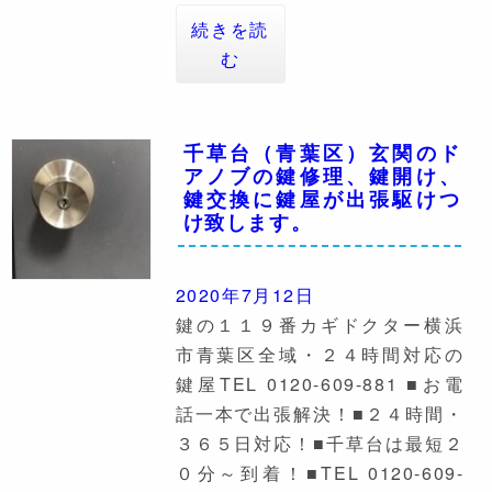
続きを読
む
千草台（青葉区）玄関のド
アノブの鍵修理、鍵開け、
鍵交換に鍵屋が出張駆けつ
け致します。
2020年7月12日
鍵の１１９番カギドクター横浜
市青葉区全域・２４時間対応の
鍵屋TEL 0120-609-881 ■お電
話一本で出張解決！■２４時間・
３６５日対応！■千草台は最短２
０分～到着！■TEL 0120-609-