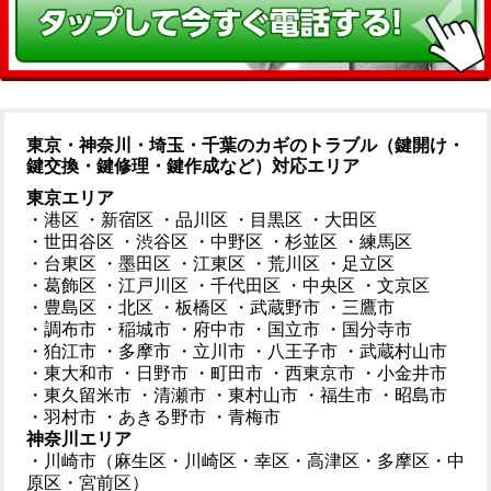
東京・神奈川・埼玉・千葉のカギのトラブル（鍵開け・
鍵交換・鍵修理・鍵作成など）対応エリア
東京エリア
・港区
・新宿区
・品川区
・目黒区
・大田区
・世田谷区
・渋谷区
・中野区
・杉並区
・練馬区
・台東区
・墨田区
・江東区
・荒川区
・足立区
・葛飾区
・江戸川区
・千代田区
・中央区
・文京区
・豊島区
・北区
・板橋区
・武蔵野市
・三鷹市
・調布市
・稲城市
・府中市
・国立市
・国分寺市
・狛江市
・多摩市
・立川市
・八王子市
・武蔵村山市
・東大和市
・日野市
・町田市
・西東京市
・小金井市
・東久留米市
・清瀬市
・東村山市
・福生市
・昭島市
・羽村市
・あきる野市
・青梅市
神奈川エリア
・川崎市（麻生区・川崎区・幸区・高津区・多摩区・中
原区・宮前区）