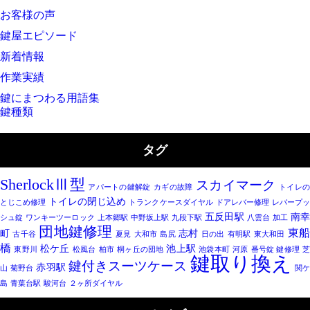
お客様の声
鍵屋エピソード
新着情報
作業実績
鍵にまつわる用語集
鍵種類
タグ
SherlockⅢ型
スカイマーク
アパートの鍵解錠
カギの故障
トイレ
トイレの閉じ込め
とじこめ修理
トランクケースダイヤル
ドアレバー修理
レバープ
五反田駅
南
シュ錠
ワンキーツーロック
上本郷駅
中野坂上駅
九段下駅
八雲台
加工
団地鍵修理
東
町
志村
古千谷
夏見
大和市
島尻
日の出
有明駅
東大和田
橋
松ケ丘
池上駅
東野川
松風台
柏市
桐ヶ丘の団地
池袋本町
河原
番号錠 鍵修理
鍵取り換え
鍵付きスーツケース
赤羽駅
山
菊野台
関
島
青葉台駅
駿河台
２ヶ所ダイヤル