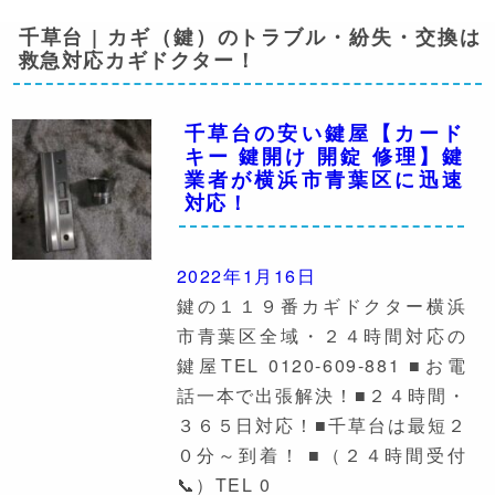
千草台 | カギ（鍵）のトラブル・紛失・交換は
救急対応カギドクター！
千草台の安い鍵屋【カード
キー 鍵開け 開錠 修理】鍵
業者が横浜市青葉区に迅速
対応！
2022年1月16日
鍵の１１９番カギドクター横浜
市青葉区全域・２４時間対応の
鍵屋TEL 0120-609-881 ■お電
話一本で出張解決！■２４時間・
３６５日対応！■千草台は最短２
０分～到着！ ■（２４時間受付
📞）TEL 0