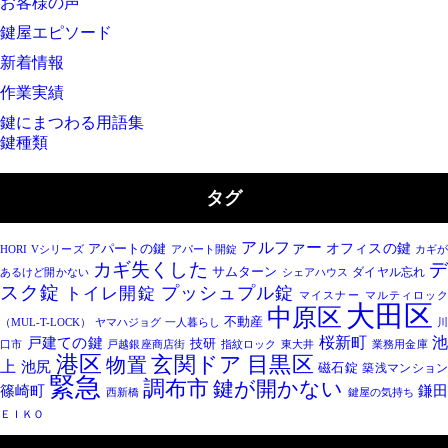
お客様の声
鍵屋エピソード
新着情報
作業実績
鍵にまつわる用語集
鍵種類
タグ
アルファー
オフィスの鍵
アパートの鍵
HORI
Vシリーズ
アパート開錠
カギ
カギ失くした
サムターン
ダイヤル忘れ
あるけど開かない
シェアハウス
スク錠
プッシュプル錠
トイレ開錠
マイスナー
マルティロッ
大田区
中原区
不動産
（MUL-T-LOCK）
ヤマハジョグ
一人暮らし
川
桜新町
戸建ての鍵
技研
口市
戸越銀座商店街
指紋ロック
東大井
業務用金庫
港区
目黒区
玄関ドア
物置
上
池尻
磁石錠
築浅マンショ
緊急
調布市
鍵が開かない
篠崎町
鎌
西新橋
鍵屋の気持ち
ＥＩＫＯ