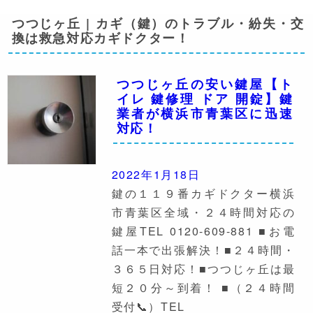
つつじヶ丘 | カギ（鍵）のトラブル・紛失・交
換は救急対応カギドクター！
つつじヶ丘の安い鍵屋【ト
イレ 鍵修理 ドア 開錠】鍵
業者が横浜市青葉区に迅速
対応！
2022年1月18日
鍵の１１９番カギドクター横浜
市青葉区全域・２４時間対応の
鍵屋TEL 0120-609-881 ■お電
話一本で出張解決！■２４時間・
３６５日対応！■つつじヶ丘は最
短２０分～到着！ ■（２４時間
受付📞）TEL