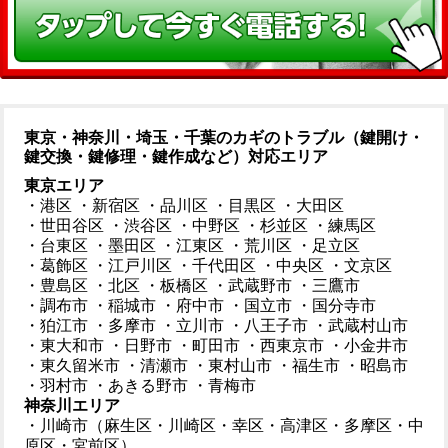
東京・神奈川・埼玉・千葉のカギのトラブル（鍵開け・
鍵交換・鍵修理・鍵作成など）対応エリア
東京エリア
・港区
・新宿区
・品川区
・目黒区
・大田区
・世田谷区
・渋谷区
・中野区
・杉並区
・練馬区
・台東区
・墨田区
・江東区
・荒川区
・足立区
・葛飾区
・江戸川区
・千代田区
・中央区
・文京区
・豊島区
・北区
・板橋区
・武蔵野市
・三鷹市
・調布市
・稲城市
・府中市
・国立市
・国分寺市
・狛江市
・多摩市
・立川市
・八王子市
・武蔵村山市
・東大和市
・日野市
・町田市
・西東京市
・小金井市
・東久留米市
・清瀬市
・東村山市
・福生市
・昭島市
・羽村市
・あきる野市
・青梅市
神奈川エリア
・川崎市（麻生区・川崎区・幸区・高津区・多摩区・中
原区・宮前区）