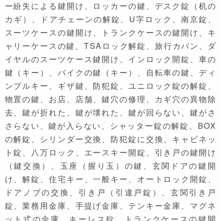
ー紛失による鍵開け、ロッカーの鍵、デスク錠（机の
カギ）、ドアチェーンの解錠、U字ロック、南京錠、
スーツケースの鍵開け、トランクケースの鍵開け、キ
ャリーケースの鍵、TSAロック解錠、旅行カバン、ダ
イヤルのスーツケース鍵開け、インロック開錠、車の
鍵（キー）、バイクの鍵（キー）、自転車の鍵、ディ
ンプルキー、ギザ鍵、防犯錠、ユニロック錠の解錠、
物置の鍵、お店、店舗、鍵穴の修理、カギ穴の異物除
去、鍵が折れた、鍵が壊れた、鍵が回らない、鍵がさ
さらない、鍵が入らない、シャッター錠の解錠、BOX
の解錠、シリンダー交換、防犯錠に交換、キャビネッ
ト錠、八万ロック、エースキー開錠、引き戸の鍵開け
（鍵交換）、玉座（握り玉）の鍵、玄関ドアの鍵開
け、解錠、住宅キー、一般キー、オートロック開錠、
ドアノブの交換、引き戸（引違戸錠）、玄関引き戸
錠、業務用金庫、手提げ金庫、テンキー金庫、マグネ
ット式の金庫、キーレス錠、トランクケースの鍵開