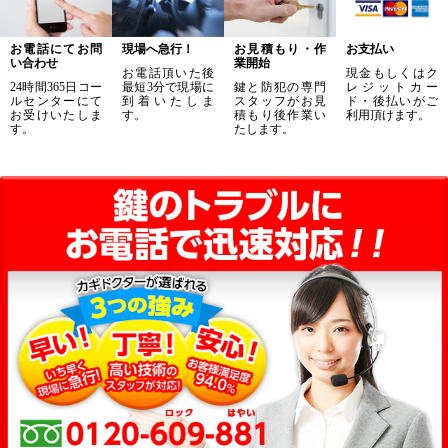
お電話にてお問
現場へ急行！
お見積もり・作
お支払い
い合わせ
業開始
お電話頂いた後
現金もしくはク
24時間365日コー
最短3分で現場に
鍵と防犯の専門
レジットカー
ルセンターにて
到着いたしま
スタッフがお見
ド・後払いがご
お受けいたしま
す。
積もり後作業い
利用頂けます。
す。
たします。