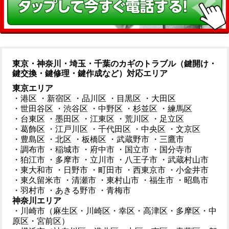
東京・神奈川・埼玉・千葉のカギのトラブル（鍵開け・
鍵交換・鍵修理・鍵作成など）対応エリア
東京エリア
・港区
・新宿区
・品川区
・目黒区
・大田区
・世田谷区
・渋谷区
・中野区
・杉並区
・練馬区
・台東区
・墨田区
・江東区
・荒川区
・足立区
・葛飾区
・江戸川区
・千代田区
・中央区
・文京区
・豊島区
・北区
・板橋区
・武蔵野市
・三鷹市
・調布市
・稲城市
・府中市
・国立市
・国分寺市
・狛江市
・多摩市
・立川市
・八王子市
・武蔵村山市
・東大和市
・日野市
・町田市
・西東京市
・小金井市
・東久留米市
・清瀬市
・東村山市
・福生市
・昭島市
・羽村市
・あきる野市
・青梅市
神奈川エリア
・川崎市（麻生区・川崎区・幸区・高津区・多摩区・中
原区・宮前区）