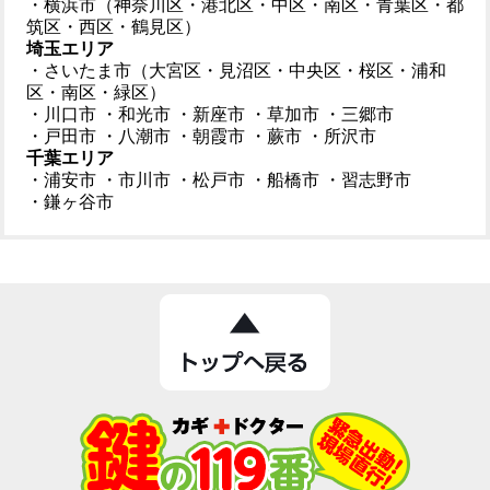
・横浜市（神奈川区・港北区・中区・南区・青葉区・都
筑区・西区・鶴見区）
埼玉エリア
・さいたま市（大宮区・見沼区・中央区・桜区・浦和
区・南区・緑区）
・川口市
・和光市
・新座市
・草加市
・三郷市
・戸田市
・八潮市
・朝霞市
・蕨市
・所沢市
千葉エリア
・浦安市
・市川市
・松戸市
・船橋市
・習志野市
・鎌ヶ谷市