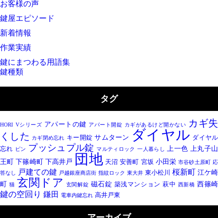
お客様の声
鍵屋エピソード
新着情報
作業実績
鍵にまつわる用語集
鍵種類
タグ
カギ
アパートの鍵
HORI
Vシリーズ
アパート開錠
カギがあるけど開かない
ダイヤル
くした
サムターン
キー開錠
ダイヤ
カギ閉め忘れ
プッシュプル錠
上一色
上丸子
忘れ
ピン
マルティロック
一人暮らし
団地
王町
下篠崎町
下高井戸
小田栄
天沼
安善町
宮坂
市谷砂土原町
桜新町
戸建ての鍵
江ケ崎
東小松川
答なし
戸越銀座商店街
指紋ロック
東大井
玄関ドア
町
磁石錠
西篠
築浅マンション
萩中
猫
玄関解錠
西新橋
鍵の空回り
鎌田
高井戸東
電車内鍵忘れ
アーカイブ