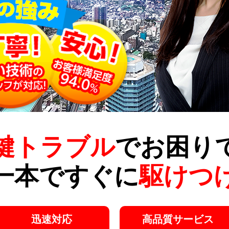
鍵トラブル
でお困り
一本ですぐに
駆けつ
迅速対応
高品質サービス