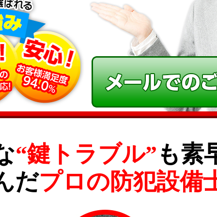
な
“鍵トラブル”
も素
んだ
プロの防犯設備