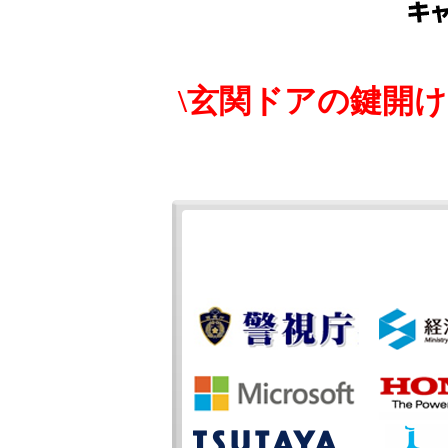
\玄関ドアの鍵開