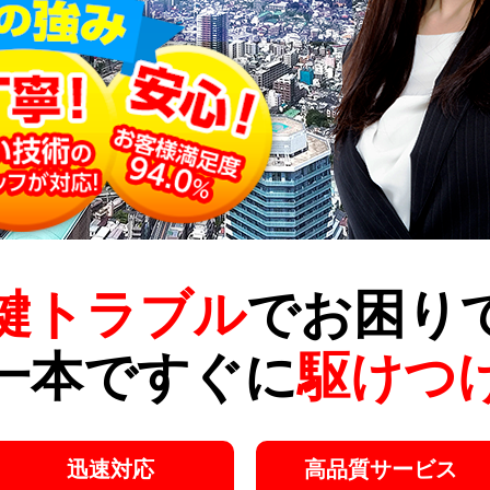
鍵トラブル
でお困り
一本ですぐに
駆けつ
迅速対応
高品質サービス