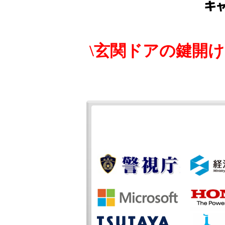
\玄関ドアの鍵開