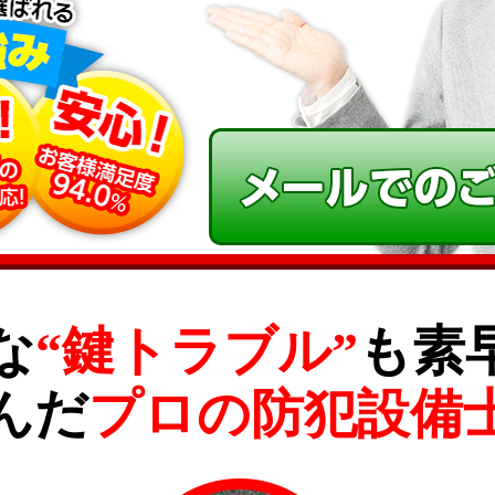
な
“鍵トラブル”
も素
んだ
プロの防犯設備