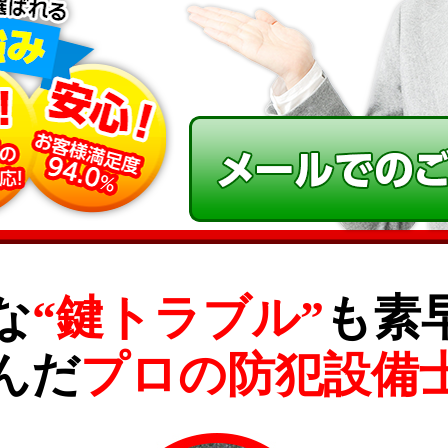
な
“鍵トラブル”
も素
んだ
プロの防犯設備