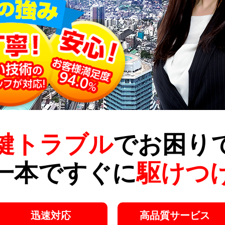
鍵トラブル
でお困り
一本ですぐに
駆けつ
迅速対応
高品質サービス