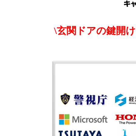
\玄関ドアの鍵開