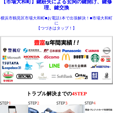
【市場大和町】鍵紛失による玄関の鍵開け、鍵修
理、鍵交換
横浜市鶴見区市場大和町■お電話1本で出張解決！■市場大和町
に
【つづきはタップ！】
トラブル解決までの
4STEP