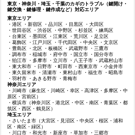
東京・神奈川・埼玉・千葉のカギのトラブル（鍵開け・
鍵交換・鍵修理・鍵作成など）対応エリア
東京エリア
・港区
・新宿区
・品川区
・目黒区
・大田区
・世田谷区
・渋谷区
・中野区
・杉並区
・練馬区
・台東区
・墨田区
・江東区
・荒川区
・足立区
・葛飾区
・江戸川区
・千代田区
・中央区
・文京区
・豊島区
・北区
・板橋区
・武蔵野市
・三鷹市
・調布市
・稲城市
・府中市
・国立市
・国分寺市
・狛江市
・多摩市
・立川市
・八王子市
・武蔵村山市
・東大和市
・日野市
・町田市
・西東京市
・小金井市
・東久留米市
・清瀬市
・東村山市
・福生市
・昭島市
・羽村市
・あきる野市
・青梅市
神奈川エリア
・川崎市（麻生区・川崎区・幸区・高津区・多摩区・中
原区・宮前区）
・横浜市（神奈川区・港北区・中区・南区・青葉区・都
筑区・西区・鶴見区）
埼玉エリア
・さいたま市（大宮区・見沼区・中央区・桜区・浦和
区・南区・緑区）
・川口市
・和光市
・新座市
・草加市
・三郷市