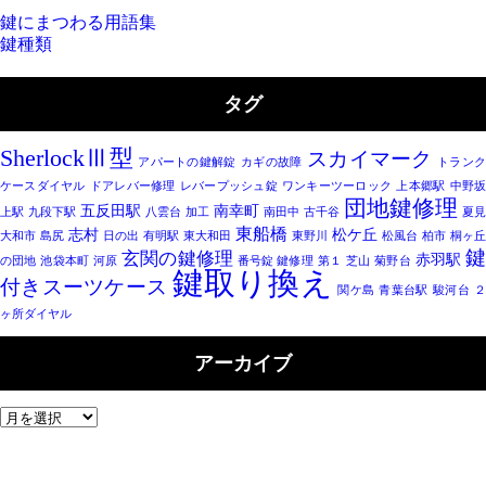
鍵にまつわる用語集
鍵種類
タグ
SherlockⅢ型
スカイマーク
アパートの鍵解錠
カギの故障
トラン
ケースダイヤル
ドアレバー修理
レバープッシュ錠
ワンキーツーロック
上本郷駅
中野
団地鍵修理
五反田駅
南幸町
上駅
九段下駅
八雲台
加工
南田中
古千谷
夏見
東船橋
志村
松ケ丘
大和市
島尻
日の出
有明駅
東大和田
東野川
松風台
柏市
桐ヶ丘
玄関の鍵修理
赤羽駅
の団地
池袋本町
河原
番号錠 鍵修理
第１
芝山
菊野台
鍵取り換え
付きスーツケース
関ケ島
青葉台駅
駿河台
ヶ所ダイヤル
アーカイブ
ア
ー
カ
イ