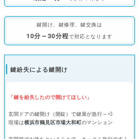
鍵開け、鍵修理、鍵交換は
10分～30分程
で対応となります
鍵紛失による鍵開け
「鍵を紛失したので開けてほしい」
玄関ドアの鍵開け（開錠）で鍵屋が急行～💨
現場は
横
浜市鶴見区市場大和町
のマンション
玄関前でお待ちということで、さっそく急行です！