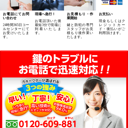
お電話にてお問
現場へ急行！
お見積もり・作
お支払い
い合わせ
業開始
お電話頂いた後
現金もしくはク
24時間365日コー
最短3分で現場に
鍵と防犯の専門
レジットカー
ルセンターにて
到着いたしま
スタッフがお見
ド・後払いがご
お受けいたしま
す。
積もり後作業い
利用頂けます。
す。
たします。