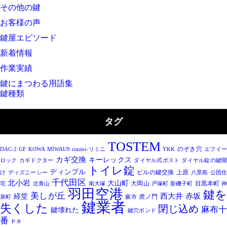
その他の鍵
お客様の声
鍵屋エピソード
新着情報
作業実績
鍵にまつわる用語集
鍵種類
タグ
TOSTEM
のぞき穴
DAC-2
GF
KOWA
MIWAU9
rimini-リミニ
YKK
エフイ
カギ交換
キーレックス
ロック
カギドクター
ダイヤル式ポスト
ダイヤル錠の鍵
トイレ錠
ディンプル
ビルの鍵交換
上原
け
ディズニーシー
八景島
公団
千代田区
北小岩
大山町
大岡山
目黒本町
宅
北青山
南大塚
戸塚町
新磯子町
羽田空港
鍵
美しが丘
西大井
赤坂
経堂
虎ノ門
泉町
蕨市
鍵業者
失くした
閉じ込め
麻布
鍵壊れた
鍵穴ボンド
番
ＰＲ