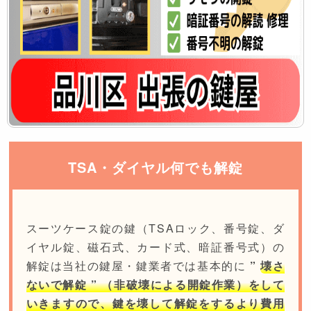
TSA・ダイヤル何でも解錠
スーツケース錠の鍵（TSAロック、番号錠、ダ
イヤル錠、磁石式、カード式、暗証番号式）の
解錠は当社の鍵屋・鍵業者では基本的に
”
壊さ
ないで解錠 ” （非破壊による開錠作業）をして
いきますので、鍵を壊して解錠をするより費用