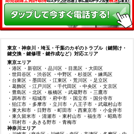
東京・神奈川・埼玉・千葉のカギのトラブル（鍵開け・
鍵交換・鍵修理・鍵作成など）対応エリア
東京エリア
・港区
・新宿区
・品川区
・目黒区
・大田区
・世田谷区
・渋谷区
・中野区
・杉並区
・練馬区
・台東区
・墨田区
・江東区
・荒川区
・足立区
・葛飾区
・江戸川区
・千代田区
・中央区
・文京区
・豊島区
・北区
・板橋区
・武蔵野市
・三鷹市
・調布市
・稲城市
・府中市
・国立市
・国分寺市
・狛江市
・多摩市
・立川市
・八王子市
・武蔵村山市
・東大和市
・日野市
・町田市
・西東京市
・小金井市
・東久留米市
・清瀬市
・東村山市
・福生市
・昭島市
・羽村市
・あきる野市
・青梅市
神奈川エリア