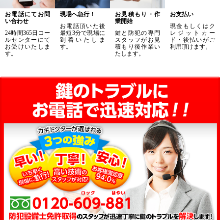
お電話にてお問
現場へ急行！
お見積もり・作
お支払い
い合わせ
業開始
お電話頂いた後
現金もしくはク
24時間365日コー
最短3分で現場に
鍵と防犯の専門
レジットカー
ルセンターにて
到着いたしま
スタッフがお見
ド・後払いがご
お受けいたしま
す。
積もり後作業い
利用頂けます。
す。
たします。