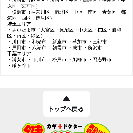
・川崎市（麻生区・川崎区・幸区・高津区・多摩区・中
原区・宮前区）
・横浜市（神奈川区・港北区・中区・南区・青葉区・都
筑区・西区・鶴見区）
埼玉エリア
・さいたま市（大宮区・見沼区・中央区・桜区・浦和
区・南区・緑区）
・川口市
・和光市
・新座市
・草加市
・三郷市
・戸田市
・八潮市
・朝霞市
・蕨市
・所沢市
千葉エリア
・浦安市
・市川市
・松戸市
・船橋市
・習志野市
・鎌ヶ谷市