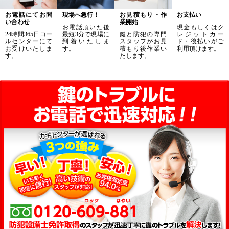
お電話にてお問
現場へ急行！
お見積もり・作
お支払い
い合わせ
業開始
お電話頂いた後
現金もしくはク
24時間365日コー
最短3分で現場に
鍵と防犯の専門
レジットカー
ルセンターにて
到着いたしま
スタッフがお見
ド・後払いがご
お受けいたしま
す。
積もり後作業い
利用頂けます。
す。
たします。