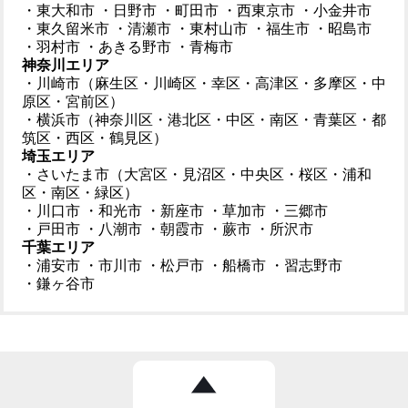
・東大和市
・日野市
・町田市
・西東京市
・小金井市
・東久留米市
・清瀬市
・東村山市
・福生市
・昭島市
・羽村市
・あきる野市
・青梅市
神奈川エリア
・川崎市（麻生区・川崎区・幸区・高津区・多摩区・中
原区・宮前区）
・横浜市（神奈川区・港北区・中区・南区・青葉区・都
筑区・西区・鶴見区）
埼玉エリア
・さいたま市（大宮区・見沼区・中央区・桜区・浦和
区・南区・緑区）
・川口市
・和光市
・新座市
・草加市
・三郷市
・戸田市
・八潮市
・朝霞市
・蕨市
・所沢市
千葉エリア
・浦安市
・市川市
・松戸市
・船橋市
・習志野市
・鎌ヶ谷市