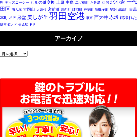
千
北小岩
ビルの鍵交換
上原
中島
理
ディズニーシー
二ツ橋町
八景島
刈宿
田区
大岡山
宮前町
目
南大塚
大曾根
川向町
師岡町
戸塚町
新磯子町
早渕
田尻町
羽田空港
美しが丘
西大井
赤坂
経堂
鍵壊れた
本町
相沢
蕨市
鍵穴ボンド
長原駅
ＰＲ
アーカイブ
ア
ー
カ
イ
ブ