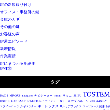
鍵の新規取り付け
オフィス・事務所の鍵
金庫のカギ
その他の鍵
お客様の声
鍵屋エピソード
新着情報
作業実績
鍵にまつわる用語集
鍵種類
タグ
TOSTEM
DAC-2
MIWAU9
navigator-ナビゲーター
rimini-リミニ
SEIBU
UNITED COLORS OF BENETTON-ユナイテッド カラーズ オブ ベネトン
YKK
あゆみが
キーレックス
エフイーロック
カギドクター
サルサデラックス
スーツケース鍵開け