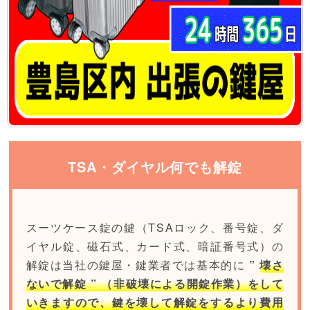
TSA・ダイヤル何でも解錠
スーツケース錠の鍵（TSAロック、番号錠、ダ
イヤル錠、磁石式、カード式、暗証番号式）の
解錠は当社の鍵屋・鍵業者では基本的に
”
壊さ
ないで解錠 ” （非破壊による開錠作業）をして
いきますので、鍵を壊して解錠をするより費用