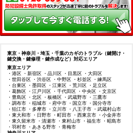
東京・神奈川・埼玉・千葉のカギのトラブル（鍵開け・
鍵交換・鍵修理・鍵作成など）対応エリア
東京エリア
・港区
・新宿区
・品川区
・目黒区
・大田区
・世田谷区
・渋谷区
・中野区
・杉並区
・練馬区
・台東区
・墨田区
・江東区
・荒川区
・足立区
・葛飾区
・江戸川区
・千代田区
・中央区
・文京区
・豊島区
・北区
・板橋区
・武蔵野市
・三鷹市
・調布市
・稲城市
・府中市
・国立市
・国分寺市
・狛江市
・多摩市
・立川市
・八王子市
・武蔵村山市
・東大和市
・日野市
・町田市
・西東京市
・小金井市
・東久留米市
・清瀬市
・東村山市
・福生市
・昭島市
・羽村市
・あきる野市
・青梅市
神奈川エリア