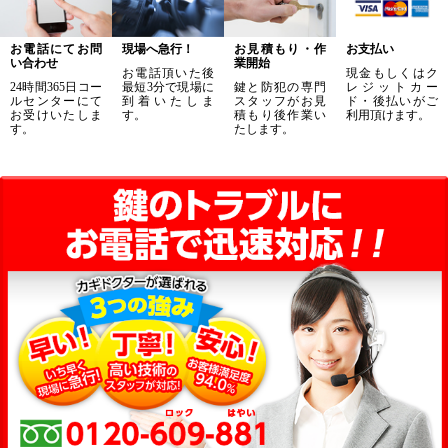
お電話にてお問
現場へ急行！
お見積もり・作
お支払い
い合わせ
業開始
お電話頂いた後
現金もしくはク
24時間365日コー
最短3分で現場に
鍵と防犯の専門
レジットカー
ルセンターにて
到着いたしま
スタッフがお見
ド・後払いがご
お受けいたしま
す。
積もり後作業い
利用頂けます。
す。
たします。