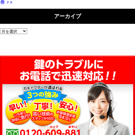
番
ＰＲ
アーカイブ
ア
ー
カ
イ
ブ