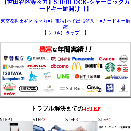
【世田谷区等々力】SHERLOCK-シャーロックカ
ードキー鍵開け【】
東京都世田谷区等々力■お電話1本で出張解決！■カードキー解
錠
【つづきはタップ！】
トラブル解決までの
4STEP