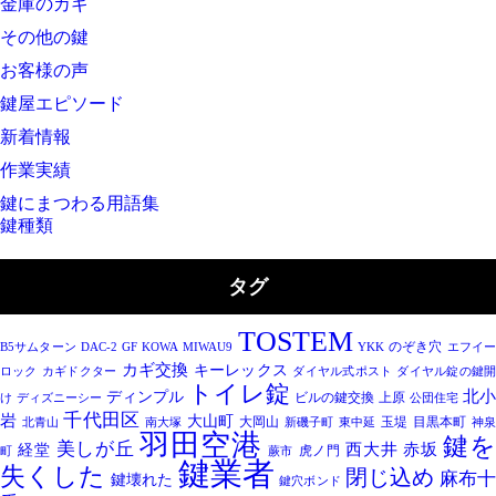
金庫のカギ
その他の鍵
お客様の声
鍵屋エピソード
新着情報
作業実績
鍵にまつわる用語集
鍵種類
タグ
TOSTEM
のぞき穴
B5サムターン
DAC-2
GF
KOWA
MIWAU9
YKK
エフイ
カギ交換
キーレックス
ロック
カギドクター
ダイヤル式ポスト
ダイヤル錠の鍵
トイレ錠
北
ディンプル
ビルの鍵交換
上原
け
ディズニーシー
公団住宅
千代田区
岩
大山町
大岡山
玉堤
目黒本町
北青山
南大塚
新磯子町
東中延
神
羽田空港
鍵
美しが丘
西大井
赤坂
経堂
虎ノ門
町
蕨市
鍵業者
失くした
閉じ込め
麻布
鍵壊れた
鍵穴ボンド