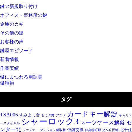
鍵の新規取り付け
オフィス・事務所の鍵
金庫のカギ
その他の鍵
お客様の声
鍵屋エピソード
新着情報
作業実績
鍵にまつわる用語集
鍵種類
タグ
カードキー解錠
TSA006
すみよし台
もえぎ野
アニメ
キャリ
シャーロック3
スーツケース解錠
ースダイヤル
ンター北
仮鍵交換
北千
ファスナー
マンション鍵取替
仲御徒町駅
光が丘団地