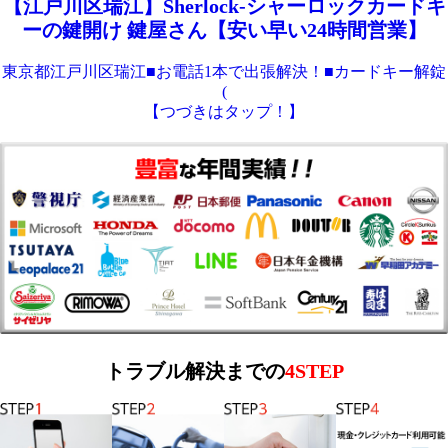
【江戸川区瑞江】Sherlock-シャーロックカードキ
ーの鍵開け 鍵屋さん【安い早い24時間営業】
東京都江戸川区瑞江■お電話1本で出張解決！■カードキー解錠
(
【つづきはタップ！】
トラブル解決までの
4STEP