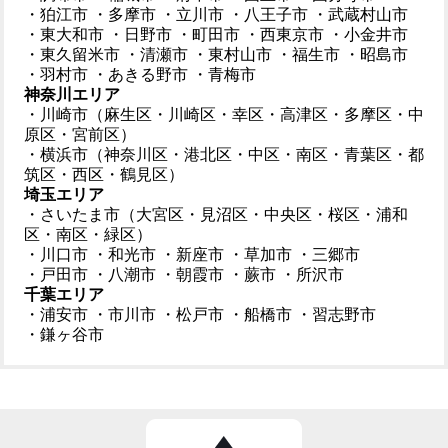
・狛江市
・多摩市
・立川市
・八王子市
・武蔵村山市
・東大和市
・日野市
・町田市
・西東京市
・小金井市
・東久留米市
・清瀬市
・東村山市
・福生市
・昭島市
・羽村市
・あきる野市
・青梅市
神奈川エリア
・川崎市（麻生区・川崎区・幸区・高津区・多摩区・中
原区・宮前区）
・横浜市（神奈川区・港北区・中区・南区・青葉区・都
筑区・西区・鶴見区）
埼玉エリア
・さいたま市（大宮区・見沼区・中央区・桜区・浦和
区・南区・緑区）
・川口市
・和光市
・新座市
・草加市
・三郷市
・戸田市
・八潮市
・朝霞市
・蕨市
・所沢市
千葉エリア
・浦安市
・市川市
・松戸市
・船橋市
・習志野市
・鎌ヶ谷市