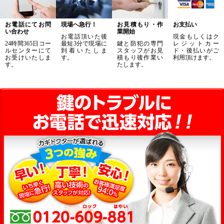
お電話にてお問
現場へ急行！
お見積もり・作
お支払い
い合わせ
業開始
お電話頂いた後
現金もしくはク
24時間365日コー
最短3分で現場に
鍵と防犯の専門
レジットカー
ルセンターにて
到着いたしま
スタッフがお見
ド・後払いがご
お受けいたしま
す。
積もり後作業い
利用頂けます。
す。
たします。