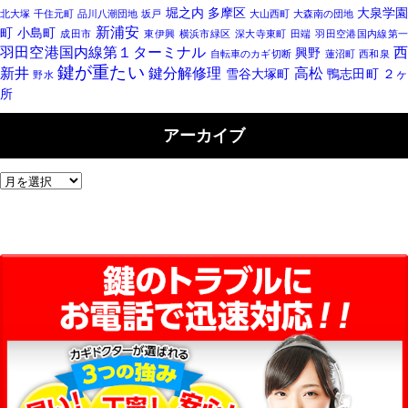
堀之内
多摩区
大泉学
北大塚
千住元町
品川八潮団地
坂戸
大山西町
大森南の団地
新浦安
町
小島町
成田市
東伊興
横浜市緑区
深大寺東町
田端
羽田空港国内線第
羽田空港国内線第１ターミナル
興野
自転車のカギ切断
蓮沼町
西和泉
鍵が重たい
新井
鍵分解修理
高松
雪谷大塚町
鴨志田町
２
野水
所
アーカイブ
ア
ー
カ
イ
ブ