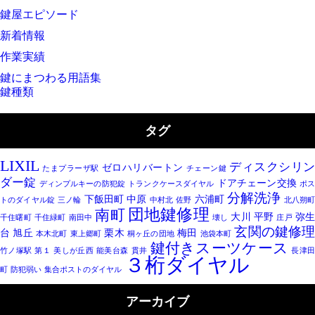
鍵屋エピソード
新着情報
作業実績
鍵にまつわる用語集
鍵種類
タグ
LIXIL
ディスクシリ
ゼロハリバートン
たまプラーザ駅
チェーン鍵
ダー錠
ドアチェーン交換
ディンプルキーの防犯錠
トランクケースダイヤル
ポ
分解洗浄
下飯田町
中原
六浦町
トのダイヤル錠
三ノ輪
中村北
佐野
北八朔
団地鍵修理
南町
大川
平野
弥
千住曙町
千住緑町
南田中
壊し
庄戸
玄関の鍵修
台
旭丘
栗木
梅田
本木北町
東上郷町
桐ヶ丘の団地
池袋本町
鍵付きスーツケース
竹ノ塚駅
第１
美しが丘西
能美台森
貫井
長津
３桁ダイヤル
町
防犯弱い
集合ポストのダイヤル
アーカイブ