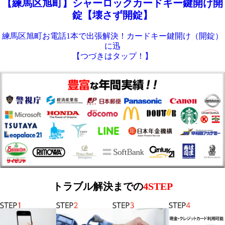
【練馬区旭町】シャーロックカードキー鍵開け開
錠【壊さず開錠】
練馬区旭町お電話1本で出張解決！カードキー鍵開け（開錠）
に迅
【つづきはタップ！】
トラブル解決までの
4STEP