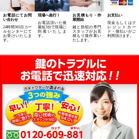
お電話にてお問
現場へ急行！
お見積もり・作
お支払い
い合わせ
業開始
お電話頂いた後
現金もしくはク
24時間365日コー
最短3分で現場に
鍵と防犯の専門
レジットカー
ルセンターにて
到着いたしま
スタッフがお見
ド・後払いがご
お受けいたしま
す。
積もり後作業い
利用頂けます。
す。
たします。