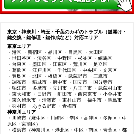
東京・神奈川・埼玉・千葉のカギのトラブル（鍵開け・
鍵交換・鍵修理・鍵作成など）対応エリア
東京エリア
・港区
・新宿区
・品川区
・目黒区
・大田区
・世田谷区
・渋谷区
・中野区
・杉並区
・練馬区
・台東区
・墨田区
・江東区
・荒川区
・足立区
・葛飾区
・江戸川区
・千代田区
・中央区
・文京区
・豊島区
・北区
・板橋区
・武蔵野市
・三鷹市
・調布市
・稲城市
・府中市
・国立市
・国分寺市
・狛江市
・多摩市
・立川市
・八王子市
・武蔵村山市
・東大和市
・日野市
・町田市
・西東京市
・小金井市
・東久留米市
・清瀬市
・東村山市
・福生市
・昭島市
・羽村市
・あきる野市
・青梅市
神奈川エリア
・川崎市（麻生区・川崎区・幸区・高津区・多摩区・中
原区・宮前区）
・横浜市（神奈川区・港北区・中区・南区・青葉区・都