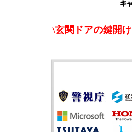
\玄関ドアの鍵開