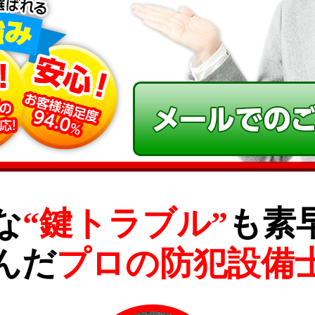
な
“鍵トラブル”
も素
んだ
プロの防犯設備