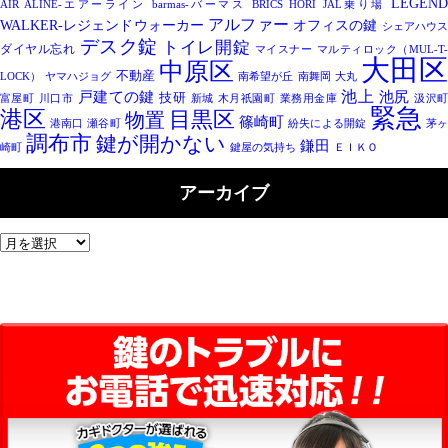
LEGEND
AIR ALINE-エアーライン
barmas-バーマス
BRICS
HORI
JAL乗り場
アルファー
WALKER-レジェンドウォーカー
オフィスの鍵
シェアハウ
デスク錠
トイレ開錠
ダイヤル忘れ
マイスナー
マルティロック（MUL-T-
大田
中原区
不動産
LOCK）
ヤマハジョグ
南希望が丘
南舞岡
大丸
池上
戸建ての鍵
池尻
技研
富屋町
川口市
新城
木月祇園町
業務用金庫
汲沢
緊急
港区
目黒区
物置
篠崎町
港南口
瀬谷町
紛失による開錠
茅
調布市
鍵が開かない
鎌田
崎町
鍵屋の気持ち
ＥＩＫＯ
アーカイブ
ア
ー
カ
イ
ブ