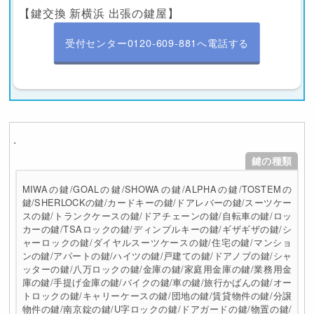
【鍵交換 新横浜 出張の鍵屋】
受付センター0120-609-881へ電話する
.
鍵の種類
MIWAの鍵/GOALの鍵/SHOWAの鍵/ALPHAの鍵/TOSTEMの
鍵/SHERLOCKの鍵/カードキーの鍵/ドアレバーの鍵/スーツケー
スの鍵/トランクケースの鍵/ドアチェーンの鍵/自転車の鍵/ロッ
カーの鍵/TSAロックの鍵/ディンプルキーの鍵/ギザギザの鍵/シ
ャーロックの鍵/ダイヤルスーツケースの鍵/住宅の鍵/マンショ
ンの鍵/アパートの鍵/ハイツの鍵/戸建ての鍵/ドアノブの鍵/シャ
ッターの鍵/八万ロックの鍵/金庫の鍵/家庭用金庫の鍵/業務用金
庫の鍵/手提げ金庫の鍵/バイクの鍵/車の鍵/旅行かばんの鍵/オー
トロックの鍵/キャリーケースの鍵/団地の鍵/賃貸物件の鍵/分譲
物件の鍵/南京錠の鍵/U字ロックの鍵/ドアガードの鍵/物置の鍵/