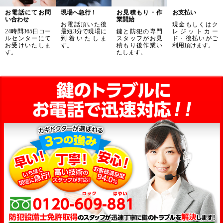
お電話にてお問
現場へ急行！
お見積もり・作
お支払い
い合わせ
業開始
お電話頂いた後
現金もしくはク
24時間365日コー
最短3分で現場に
鍵と防犯の専門
レジットカー
ルセンターにて
到着いたしま
スタッフがお見
ド・後払いがご
お受けいたしま
す。
積もり後作業い
利用頂けます。
す。
たします。