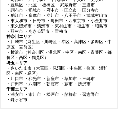
・豊島区
・北区
・板橋区
・武蔵野市
・三鷹市
・調布市
・稲城市
・府中市
・国立市
・国分寺市
・狛江市
・多摩市
・立川市
・八王子市
・武蔵村山市
・東大和市
・日野市
・町田市
・西東京市
・小金井市
・東久留米市
・清瀬市
・東村山市
・福生市
・昭島市
・羽村市
・あきる野市
・青梅市
神奈川エリア
・川崎市（麻生区・川崎区・幸区・高津区・多摩区・中
原区・宮前区）
・横浜市（神奈川区・港北区・中区・南区・青葉区・都
筑区・西区・鶴見区）
埼玉エリア
・さいたま市（大宮区・見沼区・中央区・桜区・浦和
区・南区・緑区）
・川口市
・和光市
・新座市
・草加市
・三郷市
・戸田市
・八潮市
・朝霞市
・蕨市
・所沢市
千葉エリア
・浦安市
・市川市
・松戸市
・船橋市
・習志野市
・鎌ヶ谷市