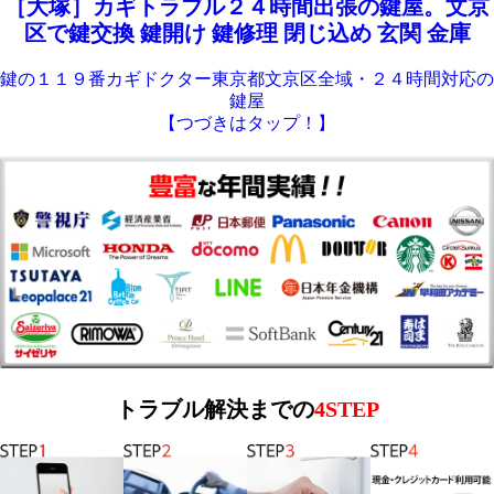
［大塚］カギトラブル２４時間出張の鍵屋。文京
区で鍵交換 鍵開け 鍵修理 閉じ込め 玄関 金庫
鍵の１１９番カギドクター東京都文京区全域・２４時間対応の
鍵屋
【つづきはタップ！】
トラブル解決までの
4STEP