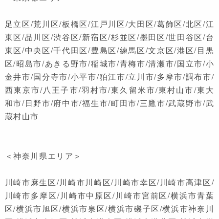
足立区/荒川区/板橋区/江戸川区/大田区/葛飾区/北区/江
東区/品川区/渋谷区/新宿区/杉並区/墨田区/世田谷区/台
東区/中央区/千代田区/豊島区/練馬区/文京区/港区/目黒
区/昭島市/あきる野市/稲城市/青梅市/清瀬市/国立市/小
金井市/国分寺市/小平市/狛江市/立川市/多摩市/調布市/
西東京市/八王子市/羽村市/東久留米市/東村山市/東大
和市/日野市/府中市/福生市/町田市/三鷹市/武蔵野市/武
蔵村山市
＜神奈川県エリア＞
川崎市麻生区/川崎市川崎区/川崎市幸区/川崎市高津区/
川崎市多摩区/川崎市中原区/川崎市宮前区/横浜市青葉
区/横浜市旭区/横浜市泉区/横浜市磯子区/横浜市神奈川