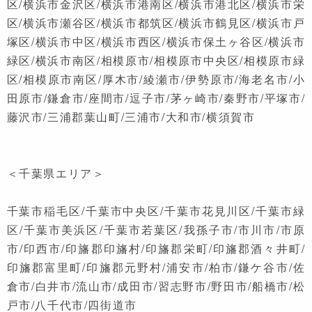
区/横浜市金沢区/横浜市港南区/横浜市港北区/横浜市栄
区/横浜市瀬谷区/横浜市都筑区/横浜市鶴見区/横浜市戸
塚区/横浜市中区/横浜市西区/横浜市保土ヶ谷区/横浜市
緑区/横浜市南区/相模原市/相模原市中央区/相模原市緑
区/相模原市南区/厚木市/綾瀬市/伊勢原市/海老名市/小
田原市/鎌倉市/座間市/逗子市/茅ヶ崎市/秦野市/平塚市/
藤沢市/三浦郡葉山町/三浦市/大和市/横須賀市
＜千葉県エリア＞
千葉市稲毛区/千葉市中央区/千葉市花見川区/千葉市緑
区/千葉市美浜区/千葉市若葉区/我孫子市/市川市/市原
市/印西市/印旛郡印旛村/印旛郡栄町/印旛郡酒々井町/
印旛郡富里町/印旛郡元野村/浦安市/柏市/鎌ケ谷市/佐
倉市/白井市/流山市/成田市/習志野市/野田市/船橋市/松
戸市/八千代市/四街道市