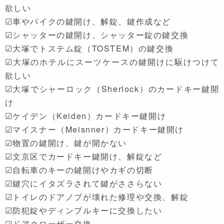
欲しい
☑車やバイクの鍵開け、解錠、鍵作成など
☑シャッターの鍵開け、シャッター錠の鍵交換
☑大塚でトステム錠（TOSTEM）の鍵交換
☑大塚のホテルにスーツケースの鍵開けに駆けつけて
欲しい
☑大塚でシャーロック（Sherlock）のカードキー鍵開
け
☑ケイデン（Keiden）カードキー鍵開け
☑マイスナー（Meisnner）カードキー鍵開け
☑物置の鍵開け、鍵が開かない
☑文京区でカードキー鍵開け、解錠など
☑自転車のキーの鍵開けやカギの切断
☑鍵穴にイタズラされて鍵がささらない
☑トイレのドアノブが壊れた修理や交換、解錠
☑防犯錠やディンプルキーに交換したい
☑ドアクローザー交換