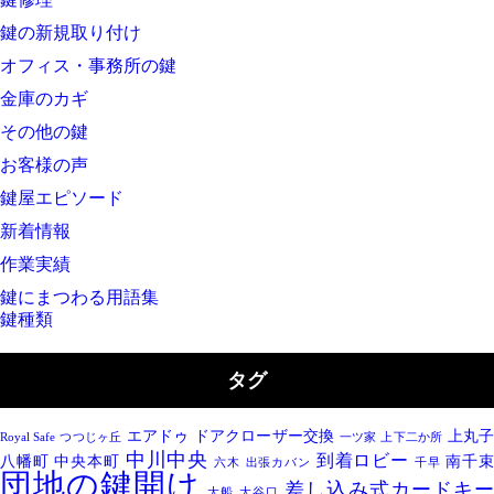
鍵の新規取り付け
オフィス・事務所の鍵
金庫のカギ
その他の鍵
お客様の声
鍵屋エピソード
新着情報
作業実績
鍵にまつわる用語集
鍵種類
タグ
エアドゥ
ドアクローザー交換
上丸
Royal Safe
つつじヶ丘
一ツ家
上下二か所
中川中央
到着ロビー
八幡町
中央本町
南千
六木
出張カバン
千早
団地の鍵開け
差し込み式カードキ
大船
大谷口