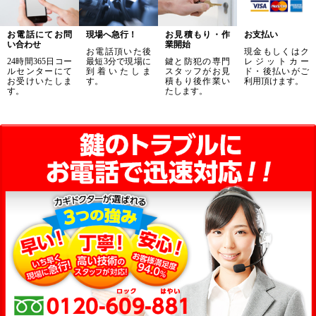
お電話にてお問
現場へ急行！
お見積もり・作
お支払い
い合わせ
業開始
お電話頂いた後
現金もしくはク
24時間365日コー
最短3分で現場に
鍵と防犯の専門
レジットカー
ルセンターにて
到着いたしま
スタッフがお見
ド・後払いがご
お受けいたしま
す。
積もり後作業い
利用頂けます。
す。
たします。