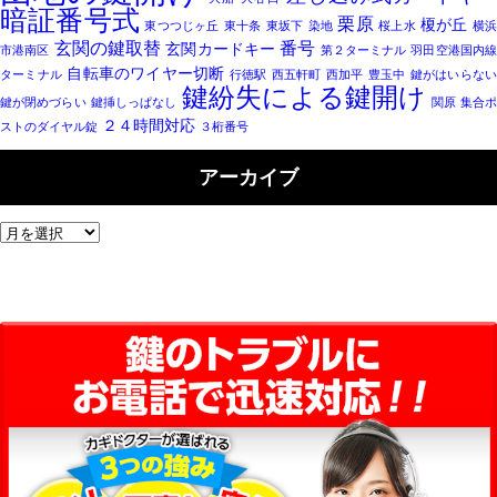
暗証番号式
栗原
榎が丘
東つつじヶ丘
東十条
東坂下
染地
桜上水
横
玄関の鍵取替
番号
玄関カードキー
市港南区
第２ターミナル
羽田空港国内
自転車のワイヤー切断
ターミナル
行徳駅
西五軒町
西加平
豊玉中
鍵がはいらな
鍵紛失による鍵開け
鍵が閉めづらい
鍵挿しっぱなし
関原
集合
２４時間対応
ストのダイヤル錠
３桁番号
アーカイブ
ア
ー
カ
イ
ブ