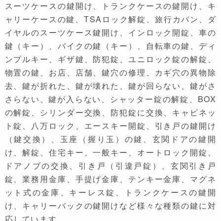
スーツケースの鍵開け、トランクケースの鍵開け、キ
ャリーケースの鍵、TSAロック解錠、旅行カバン、ダ
イヤルのスーツケース鍵開け、インロック開錠、車の
鍵（キー）、バイクの鍵（キー）、自転車の鍵、ディ
ンプルキー、ギザ鍵、防犯錠、ユニロック錠の解錠、
物置の鍵、お店、店舗、鍵穴の修理、カギ穴の異物除
去、鍵が折れた、鍵が壊れた、鍵が回らない、鍵がさ
さらない、鍵が入らない、シャッター錠の解錠、BOX
の解錠、シリンダー交換、防犯錠に交換、キャビネッ
ト錠、八万ロック、エースキー開錠、引き戸の鍵開け
（鍵交換）、玉座（握り玉）の鍵、玄関ドアの鍵開
け、解錠、住宅キー、一般キー、オートロック開錠、
ドアノブの交換、引き戸（引違戸錠）、玄関引き戸
錠、業務用金庫、手提げ金庫、テンキー金庫、マグネ
ット式の金庫、キーレス錠、トランクケースの鍵開
け、キャリーバックの鍵開けなど様々な種類の鍵に対
応しています。