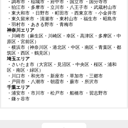
・調布市
・稲城市
・府中市
・国立市
・国分寺市
・狛江市
・多摩市
・立川市
・八王子市
・武蔵村山市
・東大和市
・日野市
・町田市
・西東京市
・小金井市
・東久留米市
・清瀬市
・東村山市
・福生市
・昭島市
・羽村市
・あきる野市
・青梅市
神奈川エリア
・川崎市（麻生区・川崎区・幸区・高津区・多摩区・中
原区・宮前区）
・横浜市（神奈川区・港北区・中区・南区・青葉区・都
筑区・西区・鶴見区）
埼玉エリア
・さいたま市（大宮区・見沼区・中央区・桜区・浦和
区・南区・緑区）
・川口市
・和光市
・新座市
・草加市
・三郷市
・戸田市
・八潮市
・朝霞市
・蕨市
・所沢市
千葉エリア
・浦安市
・市川市
・松戸市
・船橋市
・習志野市
・鎌ヶ谷市