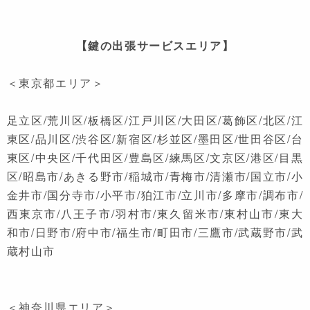
【鍵の出張サービスエリア】
＜東京都エリア＞
足立区/荒川区/板橋区/江戸川区/大田区/葛飾区/北区/江
東区/品川区/渋谷区/新宿区/杉並区/墨田区/世田谷区/台
東区/中央区/千代田区/豊島区/練馬区/文京区/港区/目黒
区/昭島市/あきる野市/稲城市/青梅市/清瀬市/国立市/小
金井市/国分寺市/小平市/狛江市/立川市/多摩市/調布市/
西東京市/八王子市/羽村市/東久留米市/東村山市/東大
和市/日野市/府中市/福生市/町田市/三鷹市/武蔵野市/武
蔵村山市
＜神奈川県エリア＞