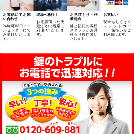
お電話にてお問
現場へ急行！
お見積もり・作
お支払い
い合わせ
業開始
お電話頂いた後
現金もしくはク
24時間365日コー
最短3分で現場に
鍵と防犯の専門
レジットカー
ルセンターにて
到着いたしま
スタッフがお見
ド・後払いがご
お受けいたしま
す。
積もり後作業い
利用頂けます。
す。
たします。