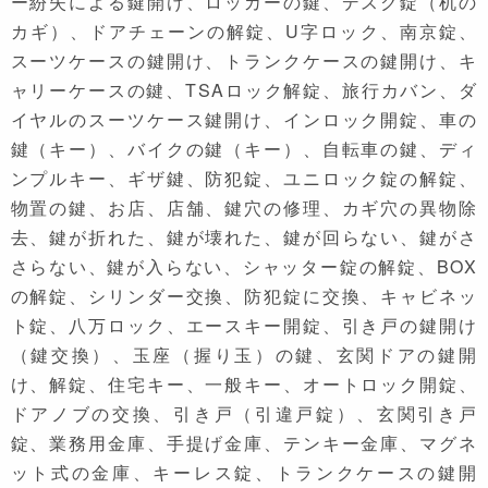
ー紛失による鍵開け、ロッカーの鍵、デスク錠（机の
カギ）、ドアチェーンの解錠、U字ロック、南京錠、
スーツケースの鍵開け、トランクケースの鍵開け、キ
ャリーケースの鍵、TSAロック解錠、旅行カバン、ダ
イヤルのスーツケース鍵開け、インロック開錠、車の
鍵（キー）、バイクの鍵（キー）、自転車の鍵、ディ
ンプルキー、ギザ鍵、防犯錠、ユニロック錠の解錠、
物置の鍵、お店、店舗、鍵穴の修理、カギ穴の異物除
去、鍵が折れた、鍵が壊れた、鍵が回らない、鍵がさ
さらない、鍵が入らない、シャッター錠の解錠、BOX
の解錠、シリンダー交換、防犯錠に交換、キャビネッ
ト錠、八万ロック、エースキー開錠、引き戸の鍵開け
（鍵交換）、玉座（握り玉）の鍵、玄関ドアの鍵開
け、解錠、住宅キー、一般キー、オートロック開錠、
ドアノブの交換、引き戸（引違戸錠）、玄関引き戸
錠、業務用金庫、手提げ金庫、テンキー金庫、マグネ
ット式の金庫、キーレス錠、トランクケースの鍵開