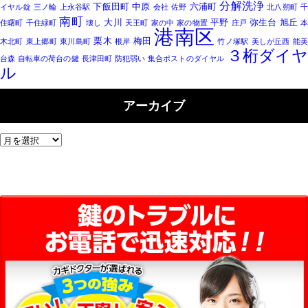
分解洗浄
下飯田町
中原
六浦町
イヤル錠
三ノ輪
上永谷駅
会社
佐野
北八朔町
南町
大川
平野
弥生台
旭丘
住曙町
千住緑町
壊し
天王町
家の中
家の物置
庄戸
港南区
栗木
梅田
木北町
東上郷町
東川島町
根岸
竹ノ塚駅
美しが丘西
能
３桁ダイ
台森
自転車の荷台の鍵
長津田町
防犯弱い
集合ポストのダイヤル
ル
アーカイブ
ア
ー
カ
イ
ブ