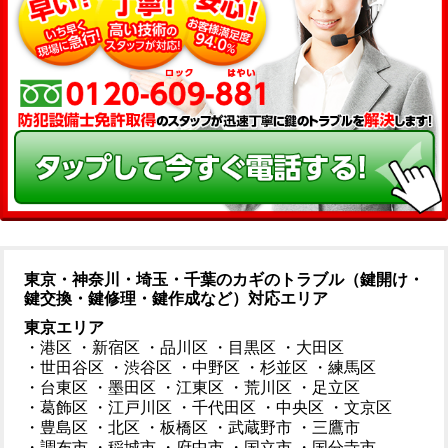
東京・神奈川・埼玉・千葉のカギのトラブル（鍵開け・
鍵交換・鍵修理・鍵作成など）対応エリア
東京エリア
・港区
・新宿区
・品川区
・目黒区
・大田区
・世田谷区
・渋谷区
・中野区
・杉並区
・練馬区
・台東区
・墨田区
・江東区
・荒川区
・足立区
・葛飾区
・江戸川区
・千代田区
・中央区
・文京区
・豊島区
・北区
・板橋区
・武蔵野市
・三鷹市
・調布市
・稲城市
・府中市
・国立市
・国分寺市