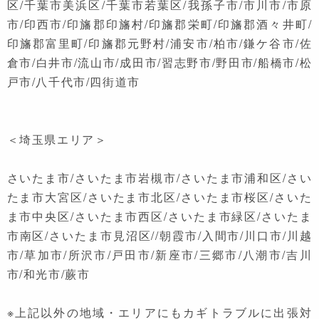
区/千葉市美浜区/千葉市若葉区/我孫子市/市川市/市原
市/印西市/印旛郡印旛村/印旛郡栄町/印旛郡酒々井町/
印旛郡富里町/印旛郡元野村/浦安市/柏市/鎌ケ谷市/佐
倉市/白井市/流山市/成田市/習志野市/野田市/船橋市/松
戸市/八千代市/四街道市
＜埼玉県エリア＞
さいたま市/さいたま市岩槻市/さいたま市浦和区/さい
たま市大宮区/さいたま市北区/さいたま市桜区/さいた
ま市中央区/さいたま市西区/さいたま市緑区/さいたま
市南区/さいたま市見沼区//朝霞市/入間市/川口市/川越
市/草加市/所沢市/戸田市/新座市/三郷市/八潮市/吉川
市/和光市/蕨市
※上記以外の地域・エリアにもカギトラブルに出張対