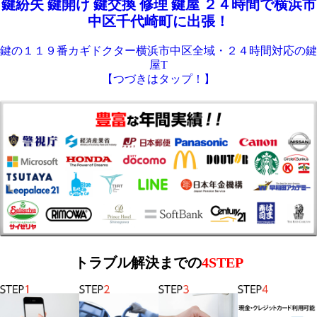
鍵紛失 鍵開け 鍵交換 修理 鍵屋 ２４時間で横浜市
中区千代崎町に出張！
鍵の１１９番カギドクター横浜市中区全域・２４時間対応の鍵
屋T
【つづきはタップ！】
トラブル解決までの
4STEP