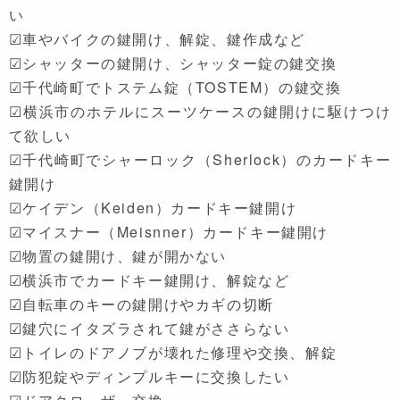
い
☑車やバイクの鍵開け、解錠、鍵作成など
☑シャッターの鍵開け、シャッター錠の鍵交換
☑千代崎町でトステム錠（TOSTEM）の鍵交換
☑横浜市のホテルにスーツケースの鍵開けに駆けつけ
て欲しい
☑千代崎町でシャーロック（Sherlock）のカードキー
鍵開け
☑ケイデン（Keiden）カードキー鍵開け
☑マイスナー（Meisnner）カードキー鍵開け
☑物置の鍵開け、鍵が開かない
☑横浜市でカードキー鍵開け、解錠など
☑自転車のキーの鍵開けやカギの切断
☑鍵穴にイタズラされて鍵がささらない
☑トイレのドアノブが壊れた修理や交換、解錠
☑防犯錠やディンプルキーに交換したい