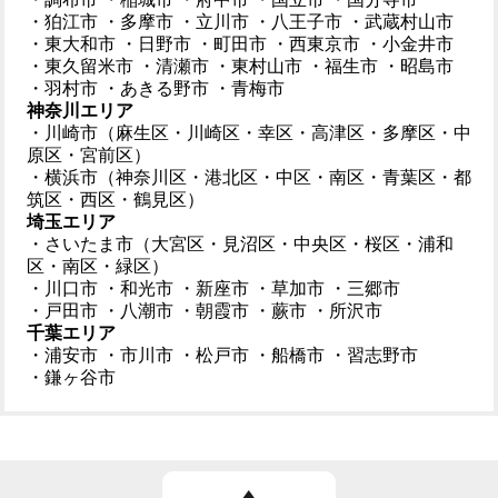
・狛江市
・多摩市
・立川市
・八王子市
・武蔵村山市
・東大和市
・日野市
・町田市
・西東京市
・小金井市
・東久留米市
・清瀬市
・東村山市
・福生市
・昭島市
・羽村市
・あきる野市
・青梅市
神奈川エリア
・川崎市（麻生区・川崎区・幸区・高津区・多摩区・中
原区・宮前区）
・横浜市（神奈川区・港北区・中区・南区・青葉区・都
筑区・西区・鶴見区）
埼玉エリア
・さいたま市（大宮区・見沼区・中央区・桜区・浦和
区・南区・緑区）
・川口市
・和光市
・新座市
・草加市
・三郷市
・戸田市
・八潮市
・朝霞市
・蕨市
・所沢市
千葉エリア
・浦安市
・市川市
・松戸市
・船橋市
・習志野市
・鎌ヶ谷市