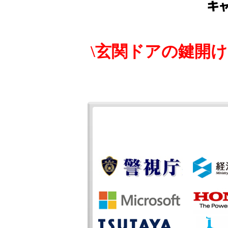
\玄関ドアの鍵開