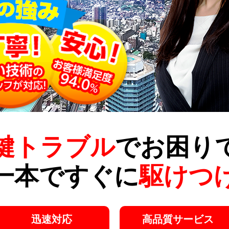
鍵トラブル
でお困り
一本ですぐに
駆けつ
迅速対応
高品質サービス