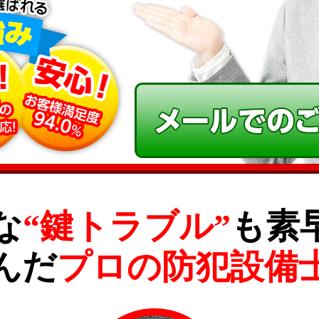
な
“鍵トラブル”
も素
んだ
プロの防犯設備