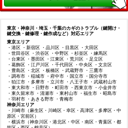
東京・神奈川・埼玉・千葉のカギのトラブル（鍵開け・
鍵交換・鍵修理・鍵作成など）対応エリア
東京エリア
・港区
・新宿区
・品川区
・目黒区
・大田区
・世田谷区
・渋谷区
・中野区
・杉並区
・練馬区
・台東区
・墨田区
・江東区
・荒川区
・足立区
・葛飾区
・江戸川区
・千代田区
・中央区
・文京区
・豊島区
・北区
・板橋区
・武蔵野市
・三鷹市
・調布市
・稲城市
・府中市
・国立市
・国分寺市
・狛江市
・多摩市
・立川市
・八王子市
・武蔵村山市
・東大和市
・日野市
・町田市
・西東京市
・小金井市
・東久留米市
・清瀬市
・東村山市
・福生市
・昭島市
・羽村市
・あきる野市
・青梅市
神奈川エリア
・川崎市（麻生区・川崎区・幸区・高津区・多摩区・中
原区・宮前区）
・横浜市（神奈川区・港北区・中区・南区・青葉区・都
筑区・西区・鶴見区）