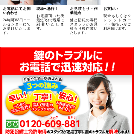
お電話にてお問
現場へ急行！
お見積もり・作
お支払い
い合わせ
業開始
お電話頂いた後
現金もしくはク
24時間365日コー
最短3分で現場に
鍵と防犯の専門
レジットカー
ルセンターにて
到着いたしま
スタッフがお見
ド・後払いがご
お受けいたしま
す。
積もり後作業い
利用頂けます。
す。
たします。