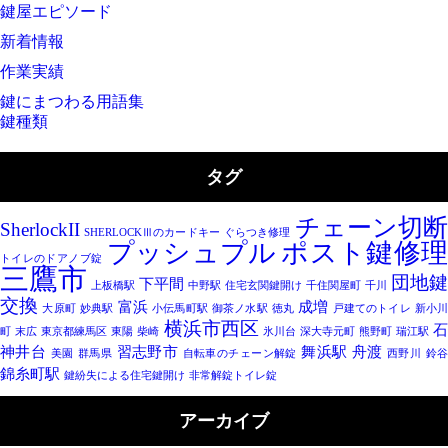
鍵屋エピソード
新着情報
作業実績
鍵にまつわる用語集
鍵種類
タグ
チェーン切
SherlockII
SHERLOCKⅢのカードキー
ぐらつき修理
プッシュプル
ポスト鍵修
トイレのドアノブ錠
三鷹市
団地鍵
下平間
上板橋駅
中野駅
住宅玄関鍵開け
千住関屋町
千川
交換
富浜
成増
大原町
妙典駅
小伝馬町駅
御茶ノ水駅
徳丸
戸建てのトイレ
新小
横浜市西区
町
末広
東京都練馬区
東陽
柴崎
氷川台
深大寺元町
熊野町
瑞江駅
神井台
習志野市
舞浜駅
舟渡
美園
群馬県
自転車のチェーン解錠
西野川
鈴
錦糸町駅
鍵紛失による住宅鍵開け
非常解錠トイレ錠
アーカイブ