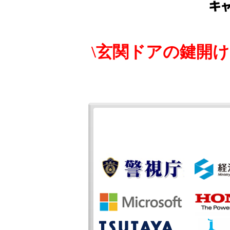
\玄関ドアの鍵開