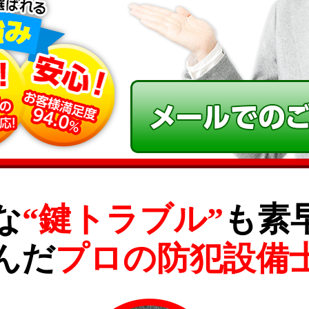
な
“鍵トラブル”
も素
んだ
プロの防犯設備