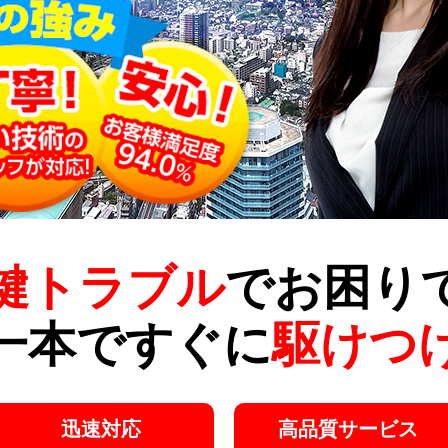
鍵トラブル
でお困り
一本ですぐに
駆けつ
迅速対応
高品質サービス