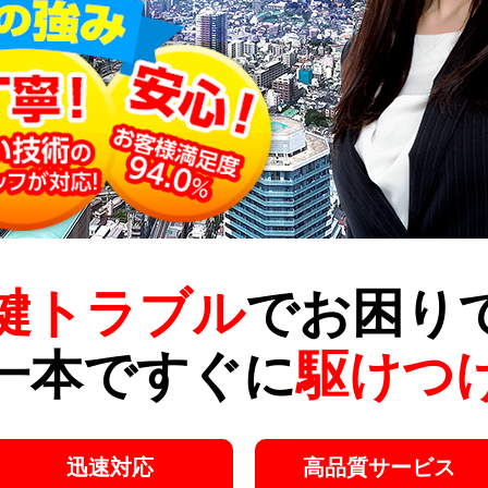
鍵トラブル
でお困り
一本ですぐに
駆けつ
迅速対応
高品質サービス