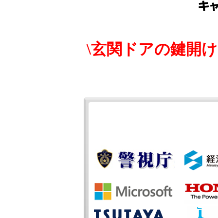
\玄関ドアの鍵開