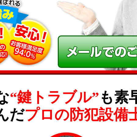
な
“鍵トラブル”
も素
んだ
プロの防犯設備