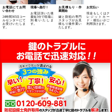
お電話にてお問
現場へ急行！
お見積もり・作
お支払い
い合わせ
業開始
お電話頂いた後
現金もしくはク
24時間365日コー
最短3分で現場に
鍵と防犯の専門
レジットカー
ルセンターにて
到着いたしま
スタッフがお見
ド・後払いがご
お受けいたしま
す。
積もり後作業い
利用頂けます。
す。
たします。