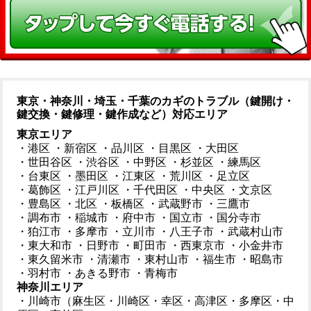
東京・神奈川・埼玉・千葉のカギのトラブル（鍵開け・
鍵交換・鍵修理・鍵作成など）対応エリア
東京エリア
・港区
・新宿区
・品川区
・目黒区
・大田区
・世田谷区
・渋谷区
・中野区
・杉並区
・練馬区
・台東区
・墨田区
・江東区
・荒川区
・足立区
・葛飾区
・江戸川区
・千代田区
・中央区
・文京区
・豊島区
・北区
・板橋区
・武蔵野市
・三鷹市
・調布市
・稲城市
・府中市
・国立市
・国分寺市
・狛江市
・多摩市
・立川市
・八王子市
・武蔵村山市
・東大和市
・日野市
・町田市
・西東京市
・小金井市
・東久留米市
・清瀬市
・東村山市
・福生市
・昭島市
・羽村市
・あきる野市
・青梅市
神奈川エリア
・川崎市（麻生区・川崎区・幸区・高津区・多摩区・中