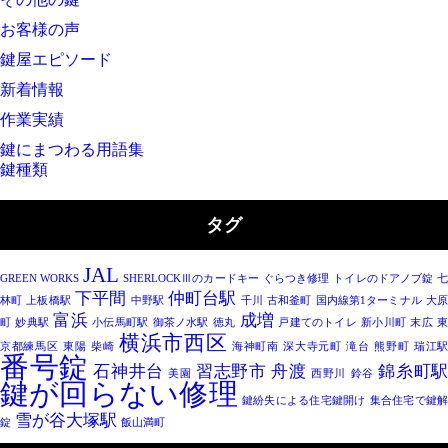
お客様の声
鍵屋エピソード
新着情報
作業実績
鍵にまつわる用語集
鍵種類
タグ
JAL
GREEN WORKS
SHERLOCKⅢのカードキー
ぐらつき修理
トイレのドアノブ錠
下平間
仲町台駅
林町
上板橋駅
中野駅
千川
古和釜町
国内線第1ターミナル
大
富浜
成増
町
妙典駅
小伝馬町駅
御茶ノ水駅
徳丸
戸建てのトイレ
新小川町
末広
横浜市西区
京都練馬区
東陽
柴崎
海神町南
深大寺元町
滝台
熊野町
瑞江
番号錠
石神井台
習志野市
舟渡
錦糸町
美園
西野川
鈴谷
鍵が回らない修理
鍵紛失による住宅鍵開け
集合住宅で鍵
雪が谷大塚駅
錠
飯山満町