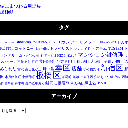
鍵にまつわる用語集
鍵種類
タグ
american tourister-アメリカンツーリスター
a heturmer
HINOMOTO-日乃
KOTTNi-コットニー
Travelist-トラベリスト
トステム-TOSTEM
ソレノイド
マンション鍵修理
ランクルーム
ハイツの鍵
ピアッジオICE50
ボルボ
ヤ
共用部分
大泉町
子供が閉じ
台東
四谷上町
境町
マハビーノ
三菱
佐江戸町
幸区
新宿区
店舗
められた
川中島
宮沢
富士見が丘
手荷物受付
板橋区
田
木月伊勢町
東俣野町
柏尾町
無印
牛久保西
穴のあいた鍵
空錠
西
鍵穴に接着剤
麻生区
瀬
警察署
鈴木町
鍵の経年劣化
阿久和南
ＰＭＫ
アーカイブ
ア
ー
カ
イ