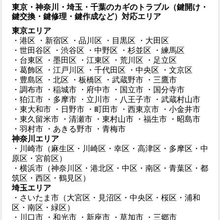
東京・神奈川・埼玉・千葉のカギのトラブル（鍵開け・
鍵交換・鍵修理・鍵作成など）対応エリア
東京エリア
・港区
・新宿区
・品川区
・目黒区
・大田区
・世田谷区
・渋谷区
・中野区
・杉並区
・練馬区
・台東区
・墨田区
・江東区
・荒川区
・足立区
・葛飾区
・江戸川区
・千代田区
・中央区
・文京区
・豊島区
・北区
・板橋区
・武蔵野市
・三鷹市
・調布市
・稲城市
・府中市
・国立市
・国分寺市
・狛江市
・多摩市
・立川市
・八王子市
・武蔵村山市
・東大和市
・日野市
・町田市
・西東京市
・小金井市
・東久留米市
・清瀬市
・東村山市
・福生市
・昭島市
・羽村市
・あきる野市
・青梅市
神奈川エリア
・川崎市（麻生区・川崎区・幸区・高津区・多摩区・中
原区・宮前区）
・横浜市（神奈川区・港北区・中区・南区・青葉区・都
筑区・西区・鶴見区）
埼玉エリア
・さいたま市（大宮区・見沼区・中央区・桜区・浦和
区・南区・緑区）
・川口市
・和光市
・新座市
・草加市
・三郷市