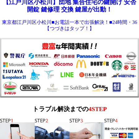
【江戸川区小松川】団地 集合住宅の鍵開け 安否
開錠 鍵修理 交換 鍵屋が出動！
東京都江戸川区小松川■お電話一本で出張解決！■24時間・36
【つづきはタップ！】
トラブル解決までの
4STEP