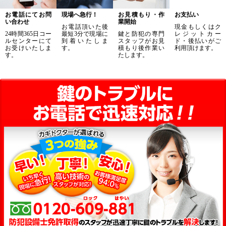
お電話にてお問
現場へ急行！
お見積もり・作
お支払い
い合わせ
業開始
お電話頂いた後
現金もしくはク
24時間365日コー
最短3分で現場に
鍵と防犯の専門
レジットカー
ルセンターにて
到着いたしま
スタッフがお見
ド・後払いがご
お受けいたしま
す。
積もり後作業い
利用頂けます。
す。
たします。