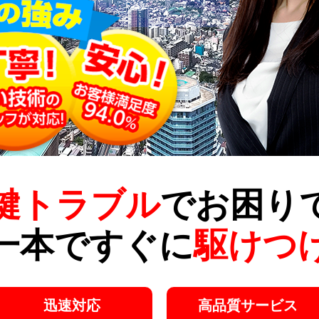
鍵トラブル
でお困り
一本ですぐに
駆けつ
迅速対応
高品質サービス