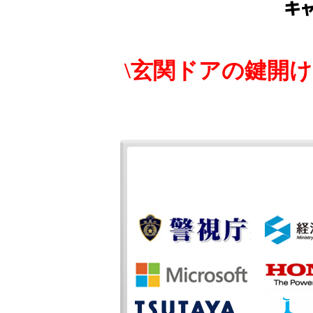
\玄関ドアの鍵開