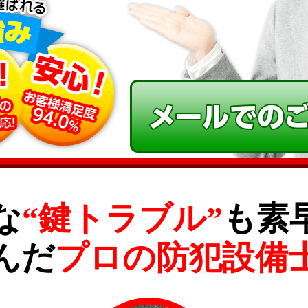
な
“鍵トラブル”
も素
んだ
プロの防犯設備