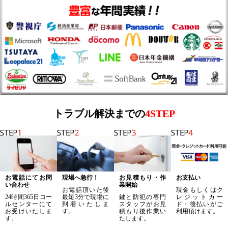
トラブル解決までの
4STEP
お電話にてお問
現場へ急行！
お見積もり・作
お支払い
い合わせ
業開始
お電話頂いた後
現金もしくはク
24時間365日コー
最短3分で現場に
鍵と防犯の専門
レジットカー
ルセンターにて
到着いたしま
スタッフがお見
ド・後払いがご
お受けいたしま
す。
積もり後作業い
利用頂けます。
す。
たします。