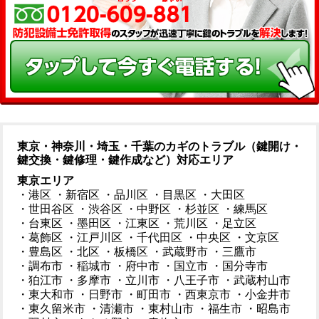
東京・神奈川・埼玉・千葉のカギのトラブル（鍵開け・
鍵交換・鍵修理・鍵作成など）対応エリア
東京エリア
・港区
・新宿区
・品川区
・目黒区
・大田区
・世田谷区
・渋谷区
・中野区
・杉並区
・練馬区
・台東区
・墨田区
・江東区
・荒川区
・足立区
・葛飾区
・江戸川区
・千代田区
・中央区
・文京区
・豊島区
・北区
・板橋区
・武蔵野市
・三鷹市
・調布市
・稲城市
・府中市
・国立市
・国分寺市
・狛江市
・多摩市
・立川市
・八王子市
・武蔵村山市
・東大和市
・日野市
・町田市
・西東京市
・小金井市
・東久留米市
・清瀬市
・東村山市
・福生市
・昭島市