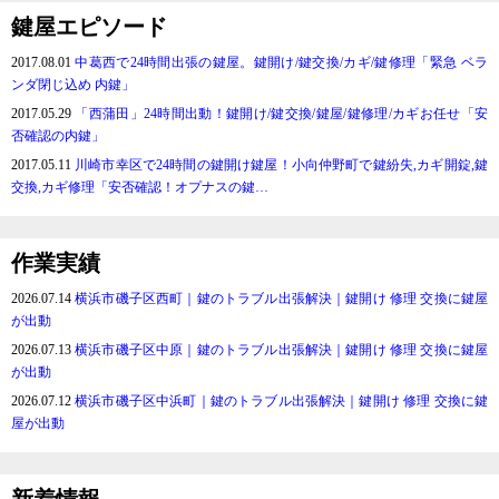
鍵屋エピソード
2017.08.01
中葛西で24時間出張の鍵屋。鍵開け/鍵交換/カギ/鍵修理「緊急 ベラ
ンダ閉じ込め 内鍵」
2017.05.29
「西蒲田」24時間出動！鍵開け/鍵交換/鍵屋/鍵修理/カギお任せ「安
否確認の内鍵」
2017.05.11
川崎市幸区で24時間の鍵開け鍵屋！小向仲野町で鍵紛失,カギ開錠,鍵
交換,カギ修理「安否確認！オプナスの鍵…
作業実績
2026.07.14
横浜市磯子区西町｜鍵のトラブル出張解決｜鍵開け 修理 交換に鍵屋
が出動
2026.07.13
横浜市磯子区中原｜鍵のトラブル出張解決｜鍵開け 修理 交換に鍵屋
が出動
2026.07.12
横浜市磯子区中浜町｜鍵のトラブル出張解決｜鍵開け 修理 交換に鍵
屋が出動
新着情報